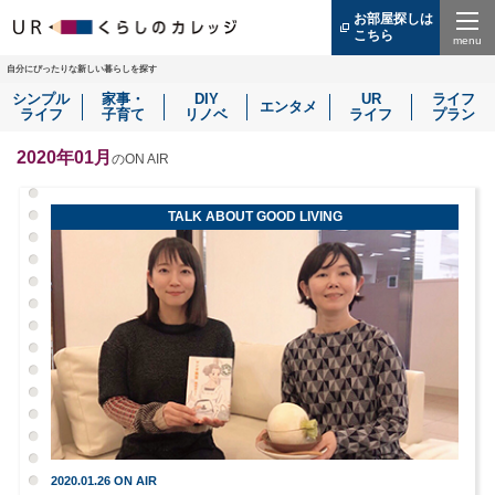
お部屋探しは
こちら
（別
ウ
Menu
ィ
自分にぴったりな新しい暮らしを探す
ン
シンプル
家事・
DIY
UR
ライフ
ド
エンタメ
ライフ
子育て
リノベ
ライフ
プラン
ウ
で
開
2020年01月
のON AIR
き
ま
す）
TALK ABOUT GOOD LIVING
2020.01.26 ON AIR