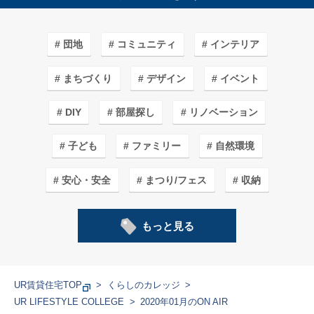
団地
コミュニティ
インテリア
まちづくり
デザイン
イベント
DIY
部屋探し
リノベーション
子ども
ファミリー
自然環境
安心・安全
まつり/フェス
収納
子育てしやすいワケ
カフェ＆ショップ
もっと見る
エコライフ
まち紹介/探訪
アート
ガーデニング
家事
料理
学生
UR賃貸住宅TOP
くらしのカレッジ
UR LIFESTYLE COLLEGE
2020年01月のON AIR