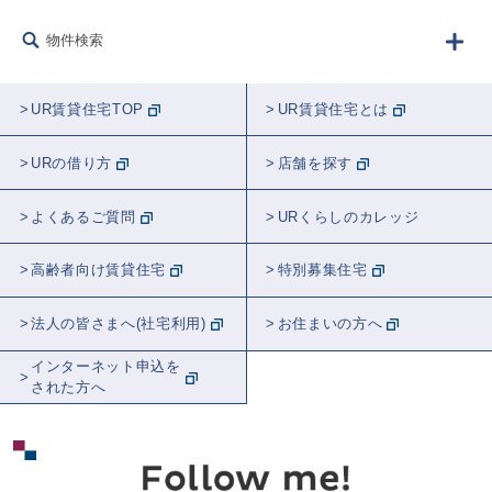
フード
生きもの
建築
リフォーム
物件検索
防災
講師紹介
ラジオ
農業
音楽
告知
学校
睡眠
UR賃貸住宅TOP
UR賃貸住宅とは
観葉植物
都市計画
近居
おトク
URの借り方
店舗を探す
スポット紹介
東京
全国
埼玉
よくあるご質問
URくらしのカレッジ
神奈川
千葉
関東
茨城
高齢者向け賃貸住宅
特別募集住宅
北海道
愛知
大阪
法人の皆さまへ(社宅利用)
お住まいの方へ
インターネット申込を
された方へ