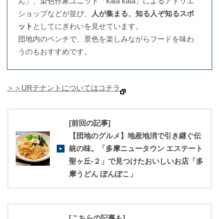
ん」、染色作家ユニット「kata kata」によるアトリエ
ショップなどが並び、
人が集まる、知る人ぞ知るスポ
ット
としてにぎわいを見せています。
団地内のベンチで、景色を楽しみながらフードを味わ
うのもおすすめです。
＞＞URテナントについてはコチラ
[前回の記事]
【団地のグルメ】地産地消で引き継ぐ伝
統の味。「多摩ニュータウン エステート
聖ヶ丘‐２」で見つけたおいしいお店「多
摩うどん ぽんぽこ」
[こちらの記事も]