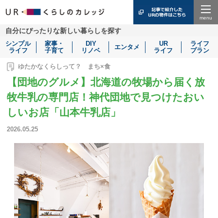
Menu
自分にぴったりな新しい暮らしを探す
シンプル
家事・
DIY
UR
ライフ
エンタメ
ライフ
子育て
リノベ
ライフ
プラン
ゆたかなくらしって？ まち×食
【団地のグルメ】北海道の牧場から届く放
牧牛乳の専門店！神代団地で見つけたおい
しいお店「山本牛乳店」
2026.05.25