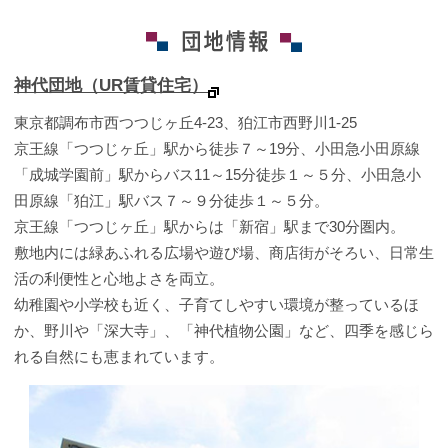
神代団地（UR賃貸住宅）
東京都調布市西つつじヶ丘4-23、狛江市西野川1-25
京王線「つつじヶ丘」駅から徒歩７～19分、小田急小田原線
「成城学園前」駅からバス11～15分徒歩１～５分、小田急小
田原線「狛江」駅バス７～９分徒歩１～５分。
京王線「つつじヶ丘」駅からは「新宿」駅まで30分圏内。
敷地内には緑あふれる広場や遊び場、商店街がそろい、日常生
活の利便性と心地よさを両立。
幼稚園や小学校も近く、子育てしやすい環境が整っているほ
か、野川や「深大寺」、「神代植物公園」など、四季を感じら
れる自然にも恵まれています。