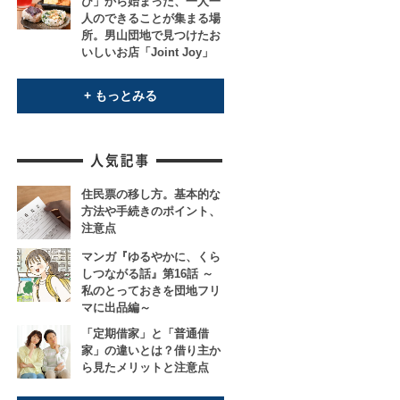
び」から始まった、一人一
人のできることが集まる場
所。男山団地で見つけたお
いしいお店「Joint Joy」
+ もっとみる
住民票の移し方。基本的な
方法や手続きのポイント、
注意点
マンガ『ゆるやかに、くら
しつながる話』第16話 ～
私のとっておきを団地フリ
マに出品編～
「定期借家」と「普通借
家」の違いとは？借り主か
ら見たメリットと注意点