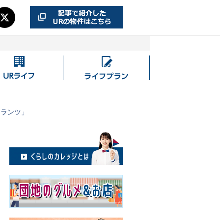
UR
ラ
ラ
イ
イ
フ
フ
プ
クランツ」
ラ
ン