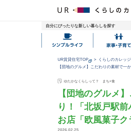
自分にぴったりな新しい暮らしを探す
シ
家
ン
事・
プ
子
UR賃貸住宅TOP
くらしのカレッ
ル
育
【団地のグルメ】こだわりの素材で一
ラ
て
イ
ゆたかなくらしって？ まち×食
フ
【団地のグルメ】
り！「北坂戸駅前
お店「欧風菓子ク
2026.02.25