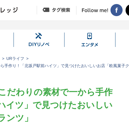
DIY
エ
リ
ン
ノ
タ
ジ
URライフ
ベ
メ
から手作り！「北坂戸駅前ハイツ」で見つけたおいしいお店「欧風菓子
こだわりの素材で一から手作
ハイツ」で見つけたおいしい
ランツ」