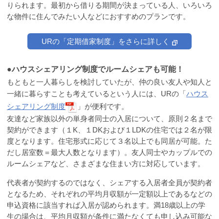
りられます。最初から借りる期間が決まっている人、いろいろ
な物件に住んでみたい人などにおすすめのプランです。
URの「定期借家制度」をさらに詳しく
●ハウスシェアリング制度でルームシェアも可能！
もともと一人暮らしを検討していたが、仲の良い友人や知人と
一緒に暮らすことも考えているという人には、URの「
ハウス
シェアリング制度
」が便利です。
友達など家族以外の単身者同士の入居について、原則２名まで
契約ができます（１K、１DKおよび１LDKの住宅では２名が限
度となります。住宅形式に応じて３名以上でも同居が可能。た
だし居室数＝最大人数となります）。友人同士やカップルでの
ルームシェアなど、さまざまな住まい方に対応しています。
代表者が契約するのではなく、シェアする入居者全員が契約者
となるため、それぞれの平均月収額が一定額以上であるなどの
申込資格に該当すれば入居が認められます。満18歳以上の学
生の場合は、平均月収額が条件に満たなくても申し込み可能な