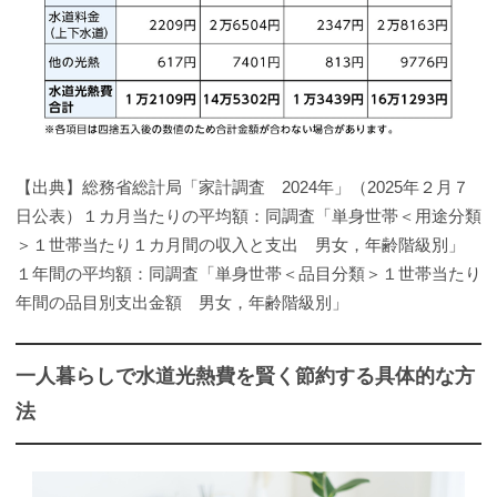
【出典】総務省総計局「家計調査 2024年」（2025年２月７
日公表）１カ月当たりの平均額：同調査「単身世帯＜用途分類
＞１世帯当たり１カ月間の収入と支出 男女，年齢階級別」
１年間の平均額：同調査「単身世帯＜品目分類＞１世帯当たり
年間の品目別支出金額 男女，年齢階級別」
一人暮らしで水道光熱費を賢く節約する具体的な方
法