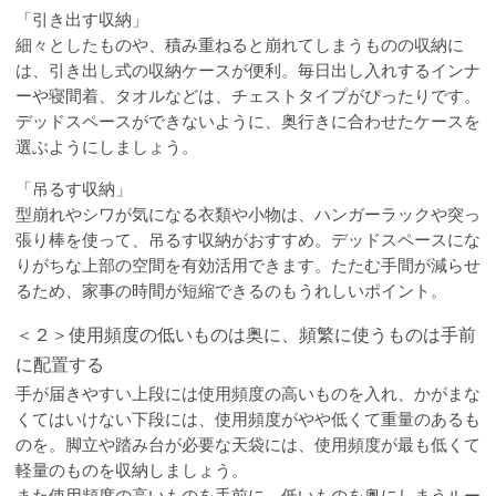
「引き出す収納」
細々としたものや、積み重ねると崩れてしまうものの収納に
は、引き出し式の収納ケースが便利。毎日出し入れするインナ
ーや寝間着、タオルなどは、チェストタイプがぴったりです。
デッドスペースができないように、奥行きに合わせたケースを
選ぶようにしましょう。
「吊るす収納」
型崩れやシワが気になる衣類や小物は、ハンガーラックや突っ
張り棒を使って、吊るす収納がおすすめ。デッドスペースにな
りがちな上部の空間を有効活用できます。たたむ手間が減らせ
るため、家事の時間が短縮できるのもうれしいポイント。
＜２＞使用頻度の低いものは奥に、頻繁に使うものは手前
に配置する
手が届きやすい上段には使用頻度の高いものを入れ、かがまな
くてはいけない下段には、使用頻度がやや低くて重量のあるも
のを。脚立や踏み台が必要な天袋には、使用頻度が最も低くて
軽量のものを収納しましょう。
また使用頻度の高いものを手前に、低いものを奥にしまうルー