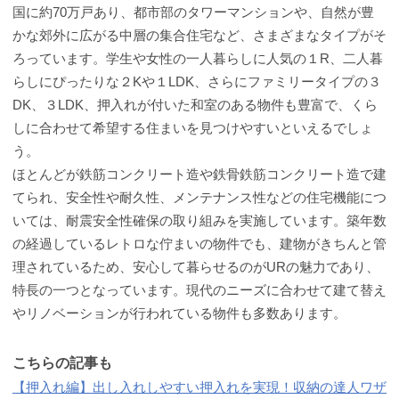
国に約70万戸あり、都市部のタワーマンションや、自然が豊
かな郊外に広がる中層の集合住宅など、さまざまなタイプがそ
ろっています。学生や女性の一人暮らしに人気の１R、二人暮
らしにぴったりな２Kや１LDK、さらにファミリータイプの３
DK、３LDK、押入れが付いた和室のある物件も豊富で、くら
しに合わせて希望する住まいを見つけやすいといえるでしょ
う。
ほとんどが鉄筋コンクリート造や鉄骨鉄筋コンクリート造で建
てられ、安全性や耐久性、メンテナンス性などの住宅機能につ
いては、耐震安全性確保の取り組みを実施しています。築年数
の経過しているレトロな佇まいの物件でも、建物がきちんと管
理されているため、安心して暮らせるのがURの魅力であり、
特長の一つとなっています。現代のニーズに合わせて建て替え
やリノベーションが行われている物件も多数あります。
こちらの記事も
【押入れ編】出し入れしやすい押入れを実現！収納の達人ワザ