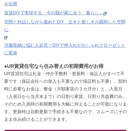
を伝授
賃貸DIYで実現する 今の我が家に合う「暮らし」
空間と対話しながら進めたDIY 古きと新しきが調和した空間
に
洋服収納に悩む人必見！DIYで押入れがおしゃれクローゼット
に変身
●UR賃貸住宅なら住み替えの初期費用がお得
UR賃貸住宅は礼金・仲介手数料・更新料・保証人がすべて不
要です（保証会社への加入も不要なので保証料も不要）。契約
時に必要なお金は、敷金（月額家賃の２カ月分）と、入居月
（入居日から当月末まで）の日割り家賃、日割り共益費のみ。
そのため入居時の初期費用を大幅に抑えることが可能になりま
す。更新時は自動更新で手続きも不要なので、スムーズにその
まま住み続けることができます。