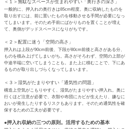
＜１＞無駄なスペースが生まれやすい「奥行きの深さ」
一般的に、押入れの奥行きは85cm程度。奥に収納したものを
取り出すには、前に置いたものを移動させる手間が必要になっ
てしまいます。そのため手前にばかりものを置くことが増え
て、奥側がデッドスペースになりがちです。
＜２＞配置に迷う「空間の高さ」
押入れは上段が90cm前後、下段が80cm前後と高さがある分、
ものを積み上げてしまいがち。高さがそろわず、空間の上部が
中途半端に空いてしまうことも。また上に積むことで、下にあ
るものが取り出しづらくなってしまいます。
＜３＞湿気がたまりやすい「通気性の問題」
構造上空気がこもりやすく、湿気がたまりやすい押入れ。奥に
行くほど注意が必要で、衣類や布団にカビが生えたり、嫌なに
おいが発生したりするリスクもあります。そのため通気性を確
保するための工夫が必要です。
●押入れ収納の三つの原則。活用するための基本