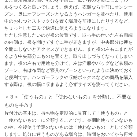
ルをつくると良いでしょう。例えば、衣類なら手前にオンシー
ズン、奥にオフシーズンとなるようハンガーを並べたり、使用
中のおむつとストック分を置く場所を前後にしたりするなど、
ちょっとした工夫で快適に使えるようになります。
ただし注意したいのが襖の位置です。取っ手の付いた左右両端
の内側は、襖を開けてすぐに手が届きますが、中央部分は襖を
全開にしないとアクセスができません。また襖の左右にまたが
るよう中央部分にものを置くと、取り出しづらくなってしまい
ます。襖の左右で用途を分けて、左は洋服やバッグなど衣類の
ゾーン、右は布団など寝具のゾーンといったように決めておく
と便利です。ハンガーラックや収納ボックスなどの商品を購入
する際は、襖の幅に収まるよう必ずサイズを測ってください。
＜３＞「使うもの」と「使わないもの」を分類し、不要な
ものを手放す
片付けの基本は、持ち物を定期的に見直して「使うもの」と
「使わないもの」に分類することです。長期間使っていないも
のや、今後使う予定のないものは「使わないもの」として分類
します。処分に迷うものがある場合は、時間をおいてから再考