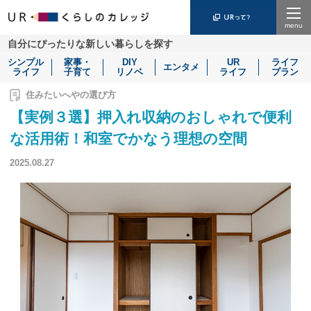
Menu
自分にぴったりな新しい暮らしを探す
シンプル
家事・
DIY
UR
ライフ
エンタメ
ライフ
子育て
リノベ
ライフ
プラン
住みたいへやの選び方
【実例３選】押入れ収納のおしゃれで便利
な活用術！和室でかなう理想の空間
2025.08.27