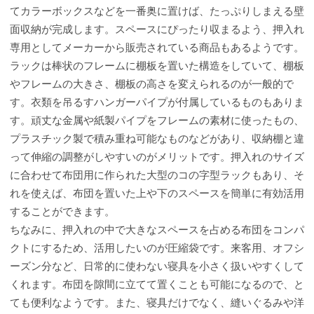
てカラーボックスなどを一番奥に置けば、たっぷりしまえる壁
面収納が完成します。スペースにぴったり収まるよう、押入れ
専用としてメーカーから販売されている商品もあるようです。
ラックは棒状のフレームに棚板を置いた構造をしていて、棚板
やフレームの大きさ、棚板の高さを変えられるのが一般的で
す。衣類を吊るすハンガーパイプが付属しているものもありま
す。頑丈な金属や紙製パイプをフレームの素材に使ったもの、
プラスチック製で積み重ね可能なものなどがあり、収納棚と違
って伸縮の調整がしやすいのがメリットです。押入れのサイズ
に合わせて布団用に作られた大型のコの字型ラックもあり、そ
れを使えば、布団を置いた上や下のスペースを簡単に有効活用
することができます。
ちなみに、押入れの中で大きなスペースを占める布団をコンパ
クトにするため、活用したいのが圧縮袋です。来客用、オフシ
ーズン分など、日常的に使わない寝具を小さく扱いやすくして
くれます。布団を隙間に立てて置くことも可能になるので、と
ても便利なようです。また、寝具だけでなく、縫いぐるみや洋