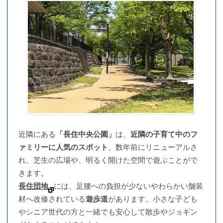
近隣にある
「長住中央公園」
は、
近隣の子育て中のフ
ァミリーに人気のスポット
。数年前にリニューアルさ
れ、芝生の広場や、明るく開けた空間で遊ぶことがで
きます。
長住団地
には、足腰への負担が少ないやわらかい舗装
材へ改修されている
遊歩道
があります。小さな子ども
やシニア世代の方と一緒でも安心して散歩やジョギン