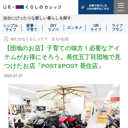
Menu
自分にぴったりな新しい暮らしを探す
シンプル
家事・
DIY
UR
ライフ
エンタメ
ライフ
子育て
リノベ
ライフ
プラン
ゆたかなくらしって？ まち×お店
【団地のお店】子育ての味方！必要なアイ
テムがお得にそろう。長住五丁目団地で見
つけたお店「POST&POST 長住店」
2025.07.25