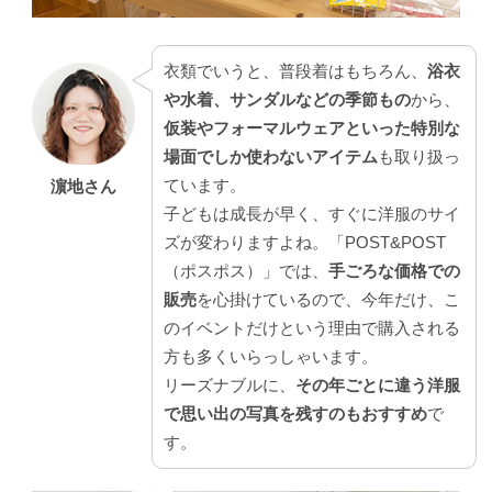
衣類でいうと、普段着はもちろん、
浴衣
や水着、サンダルなどの季節もの
から、
仮装やフォーマルウェアといった特別な
場面でしか使わないアイテム
も取り扱っ
ています。
濵地さん
子どもは成長が早く、すぐに洋服のサイ
ズが変わりますよね。「POST&POST
（ポスポス）」では、
手ごろな価格での
販売
を心掛けているので、今年だけ、こ
のイベントだけという理由で購入される
方も多くいらっしゃいます。
リーズナブルに、
その年ごとに違う洋服
で思い出の写真を残すのもおすすめ
で
す。