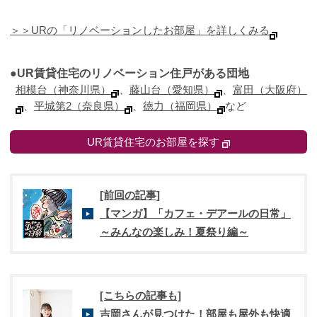
＞＞URの「リノベーションしたお部屋」を詳しくみる
●UR賃貸住宅のリノベーション住戸がある団地
相模台（神奈川県）
、
藤山台（愛知県）
、
富田（大阪府）
、
平城第2（奈良県）
、
徳力（福岡県）
など
UR賃貸住宅のお部屋を探す
[前回の記事]
【マンガ】「カフェ・デアールの日常」
～みんなの楽しみ！夏祭り編～
[こちらの記事も]
吉岡さんが見つけた！部屋も屋外も快適