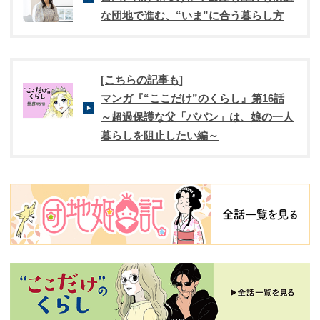
な団地で進む、“いま”に合う暮らし方
[こちらの記事も]
マンガ『“ここだけ”のくらし』第16話
～超過保護な父「パパン」は、娘の一人
暮らしを阻止したい編～