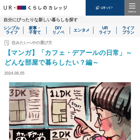
Menu
自分にぴったりな新しい暮らしを探す
シンプル
家事・
DIY
UR
ライフ
エンタメ
ライフ
子育て
リノベ
ライフ
プラン
住みたいへやの選び方
【マンガ】「カフェ・デアールの日常」～
どんな部屋で暮らしたい？編～
2024.08.05