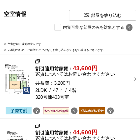
空室情報
部屋を絞り込む
内
内覧可能な部屋のみを対象とする
？
覧
可
※ 空室は前日以前の状況です。
能
※ 先着順のため、ご希望の住戸がなくお申し込みができない場合もございます。
な
部
屋
43,600円
割引適用前家賃：
を
家賃についてはお問い合わせください
選
択
共益費：3,200円
す
2LDK / 47㎡ / 4階
る
320号棟403号室
？
？
？
44,600円
割引適用前家賃：
家賃についてはお問い合わせください