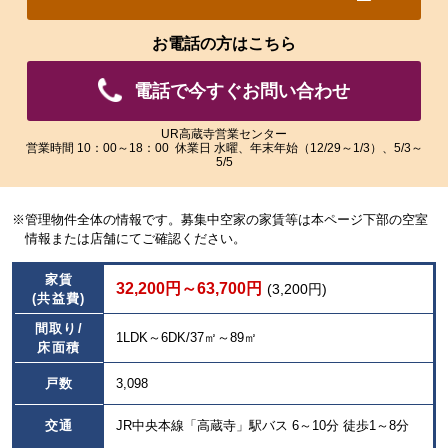
れ
れ
た
た
お電話の方はこちら
画
画
像
像
電話で今すぐお問い合わせ
を
を
ご
ご
覧
覧
UR高蔵寺営業センター
営業時間 10：00～18：00 休業日 水曜、年末年始（12/29～1/3）、5/3～
い
い
5/5
た
た
だ
だ
け
け
※管理物件全体の情報です。募集中空家の家賃等は本ページ下部の空室
ま
ま
情報または店舗にてご確認ください。
す。
す。
家賃
32,200円～63,700円
(3,200円)
(共益費)
間取り/
1LDK～6DK/37㎡～89㎡
床面積
戸数
3,098
交通
JR中央本線「高蔵寺」駅バス 6～10分 徒歩1～8分