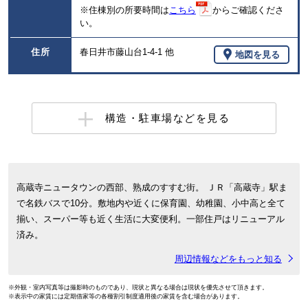
※住棟別の所要時間は
こちら
からご確認くださ
い。
住所
春日井市藤山台1-4-1 他
地図を見る
構造・駐車場などを見る
高蔵寺ニュータウンの西部、熟成のすすむ街。 ＪＲ「高蔵寺」駅ま
で名鉄バスで10分。敷地内や近くに保育園、幼稚園、小中高と全て
揃い、スーパー等も近く生活に大変便利。一部住戸はリニューアル
済み。
周辺情報などをもっと知る
※外観・室内写真等は撮影時のものであり、現状と異なる場合は現状を優先させて頂きます。
※表示中の家賃には定期借家等の各種割引制度適用後の家賃を含む場合があります。