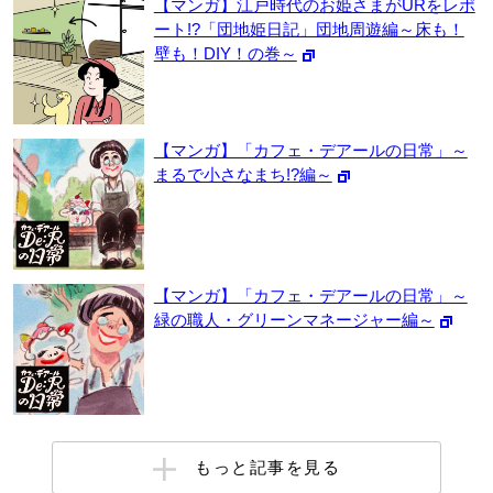
【マンガ】江戸時代のお姫さまがURをレポ
ート!?「団地姫日記」団地周遊編～床も！
壁も！DIY！の巻～
【マンガ】「カフェ・デアールの日常」～
まるで小さなまち!?編～
【マンガ】「カフェ・デアールの日常」～
緑の職人・グリーンマネージャー編～
もっと記事を見る