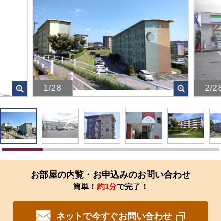
1/28
2/2
画
画
像
像
を
を
ク
ク
リ
リ
ッ
ッ
ク
ク
す
す
お部屋の内覧・お申込みのお問い合わせ
る
る
簡単！
約1分
で完了！
と、
と、
拡
拡
大
大
ネットで今すぐお問い合わせ
さ
さ