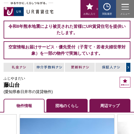
0
お気に入り
閲覧履歴
メニュー
令和8年熊本地震により被災された皆様にUR賃貸住宅を提供い
たします。
空室情報お届けサービス・優先受付（子育て・若者夫婦世帯対
象）を一部の物件で実施しています。
ふじやまだい
お
藤山台
気
に
(愛知県春日井市の賃貸物件)
入
り
物件情報
団地のくらし
周辺マップ