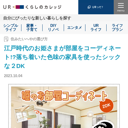
Menu
自分にぴったりな新しい暮らしを探す
シンプル
家事・
DIY
UR
ライフ
エンタメ
ライフ
子育て
リノベ
ライフ
プラン
住みたいへやの選び方
江戸時代のお姫さまが部屋をコーディネー
ト!?落ち着いた色味の家具を使ったシック
な２DK
2023.10.04