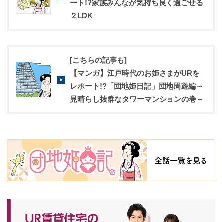
ート!?家族みんなが気持ち良く過ごせる
２LDK
[こちらの記事も]
【マンガ】江戸時代のお姫さまがURを
レポート!?「団地姫日記」団地周遊編～
見晴らし抜群なタワーマンションの巻～