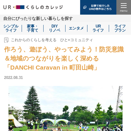
Menu
自分にぴったりな新しい暮らしを探す
シンプル
家事・
DIY
UR
ライフ
エンタメ
ライフ
子育て
リノベ
ライフ
プラン
これからのくらしを考える ひと×コミュニティ
作ろう、遊ぼう、やってみよう！防災意識
＆地域のつながりを楽しく深める
「DANCHI Caravan in 町田山崎」
2022.08.31