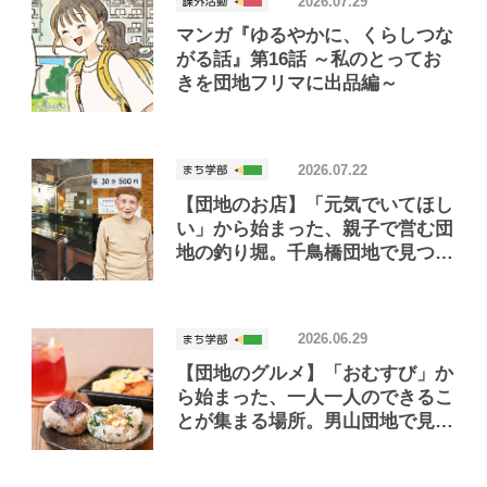
2026.07.29
マンガ『ゆるやかに、くらしつな
がる話』第16話 ～私のとってお
きを団地フリマに出品編～
2026.07.22
【団地のお店】「元気でいてほし
い」から始まった、親子で営む団
地の釣り堀。千鳥橋団地で見つけ
たお店「小さな釣り堀屋」
2026.06.29
【団地のグルメ】「おむすび」か
ら始まった、一人一人のできるこ
とが集まる場所。男山団地で見つ
けたおいしいお店「Joint Joy」