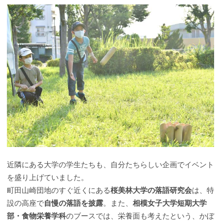
近隣にある大学の学生たちも、自分たちらしい企画でイベント
を盛り上げていました。
町田山崎団地のすぐ近くにある
桜美林大学の落語研究会
は、特
設の高座で
自慢の落語を披露
。また、
相模女子大学短期大学
部・食物栄養学科
のブースでは、栄養面も考えたという、かぼ