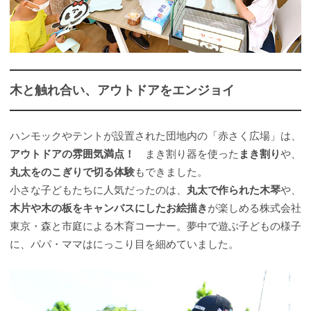
木と触れ合い、アウトドアをエンジョイ
ハンモックやテントが設置された団地内の「赤さく広場」は、
アウトドアの雰囲気満点！
まき割り器を使った
まき割り
や、
丸太をのこぎりで切る体験
もできました。
小さな子どもたちに人気だったのは、
丸太で作られた木琴
や、
木片や木の板をキャンバスにしたお絵描き
が楽しめる株式会社
東京・森と市庭による木育コーナー。夢中で遊ぶ子どもの様子
に、パパ・ママはにっこり目を細めていました。