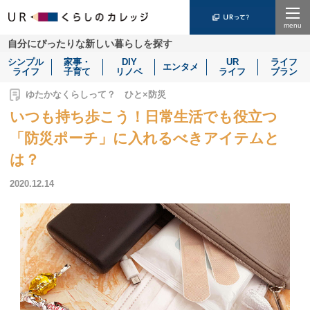
Menu
自分にぴったりな新しい暮らしを探す
シンプル
家事・
DIY
UR
ライフ
エンタメ
ライフ
子育て
リノベ
ライフ
プラン
ゆたかなくらしって？ ひと×防災
いつも持ち歩こう！日常生活でも役立つ
「防災ポーチ」に入れるべきアイテムと
は？
2020.12.14