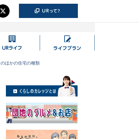
UR
ラ
ラ
イ
イ
フ
そのほかの住宅の種類
フ
プ
ラ
ン