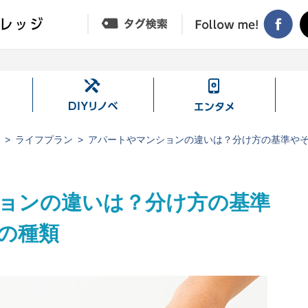
DIY
エ
リ
ン
ノ
タ
ジ
ライフプラン
アパートやマンションの違いは？分け方の基準や
ベ
メ
ョンの違いは？分け方の基準
の種類