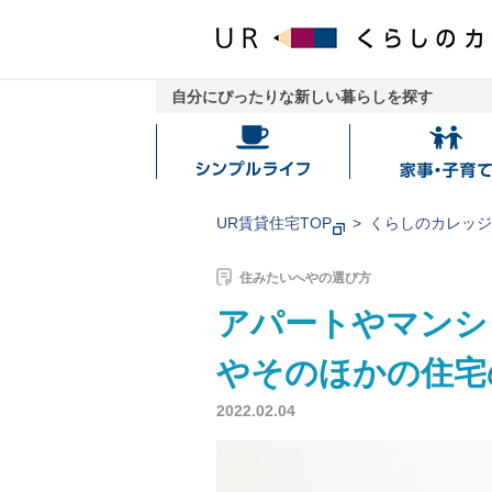
自分にぴったりな新しい暮らしを探す
シ
家
ン
事・
プ
子
UR賃貸住宅TOP
くらしのカレッ
ル
育
ラ
て
住みたいへやの選び方
イ
アパートやマンシ
フ
やそのほかの住宅
2022.02.04