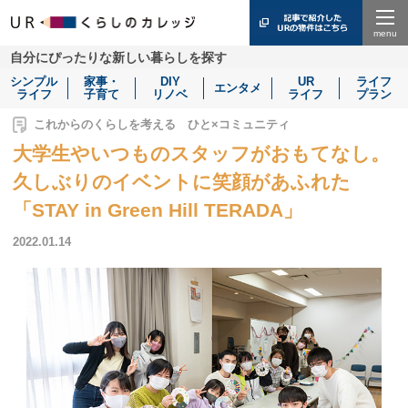
Menu
自分にぴったりな新しい暮らしを探す
シンプル
家事・
DIY
UR
ライフ
エンタメ
ライフ
子育て
リノベ
ライフ
プラン
これからのくらしを考える ひと×コミュニティ
大学生やいつものスタッフがおもてなし。
久しぶりのイベントに笑顔があふれた
「STAY in Green Hill TERADA」
2022.01.14