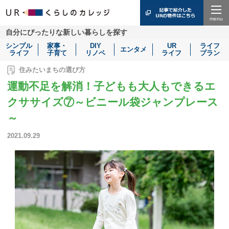
Menu
自分にぴったりな新しい暮らしを探す
シンプル
家事・
DIY
UR
ライフ
エンタメ
ライフ
子育て
リノベ
ライフ
プラン
住みたいまちの選び方
運動不足を解消！子どもも大人もできるエ
クササイズ⑦～ビニール袋ジャンプレース
～
2021.09.29