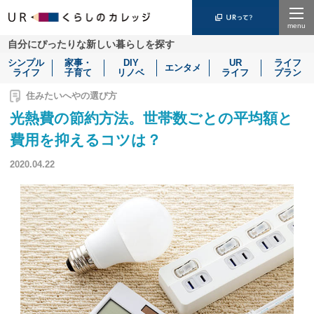
Menu
自分にぴったりな新しい暮らしを探す
シンプル
家事・
DIY
UR
ライフ
エンタメ
ライフ
子育て
リノベ
ライフ
プラン
住みたいへやの選び方
光熱費の節約方法。世帯数ごとの平均額と
費用を抑えるコツは？
2020.04.22