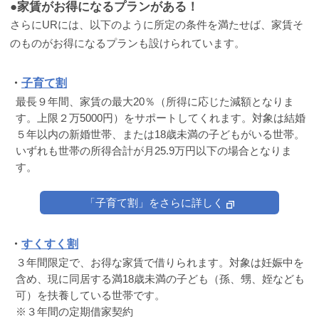
●家賃がお得になるプランがある！
さらにURには、以下のように所定の条件を満たせば、家賃そ
のものがお得になるプランも設けられています。
・
子育て割
最長９年間、家賃の最大20％（所得に応じた減額となりま
す。上限２万5000円）をサポートしてくれます。対象は結婚
５年以内の新婚世帯、または18歳未満の子どもがいる世帯。
いずれも世帯の所得合計が月25.9万円以下の場合となりま
す。
「子育て割」をさらに詳しく
・
すくすく割
３年間限定で、お得な家賃で借りられます。対象は妊娠中を
含め、現に同居する満18歳未満の子ども（孫、甥、姪なども
可）を扶養している世帯です。
※３年間の定期借家契約