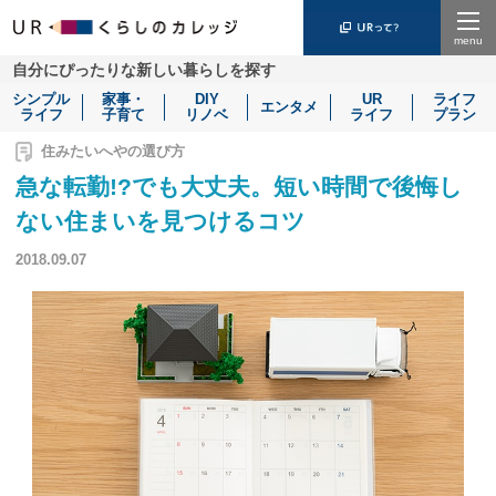
Menu
自分にぴったりな新しい暮らしを探す
シンプル
家事・
DIY
UR
ライフ
エンタメ
ライフ
子育て
リノベ
ライフ
プラン
住みたいへやの選び方
急な転勤!?でも大丈夫。短い時間で後悔し
ない住まいを見つけるコツ
2018.09.07