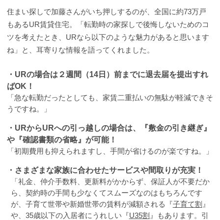
住まい探しで加藤さんがいち押しするのが、全国に約73万戸
もあるUR賃貸住宅。「転勤時の家探しで後悔しないためのコ
ツを考えたとき、URなら以下のような魅力があると思います
ね」と、耳寄りな情報を語ってくれました。
・URの場合は２週間（14日）前までに退去届を提出すれ
ばOK！
「急な転勤だったとしても、家賃二重払いの無駄が軽減できそ
うですね。」
・URからURへの引っ越しの場合は、『敷金の引き継ぎ』
や『確認書類の省略』が可能！
「初期費用も抑えられますし、手間が省けるのが楽ですね。」
・さまざまな家族に合わせたサービスや間取りが充実！
「礼金、仲介手数料、更新料がかからず、保証人が不要だか
ら、契約時の手間も少なくてスムーズなのはもちろんです
が、子育て世帯や新婚世帯の賃料が減額される『
子育て割
』
や、35歳以下の入居者にうれしい『
U35割
』もあります。引