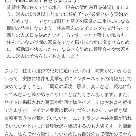
し、早めに退去予告をしましょう」
賃貸住宅に住んでいる場合、現在の契約内容を確認しましょ
う。退去の1カ月以上前までに解約予告が必要という契約が
一般的です。「できれば旧居と新居の家賃の二重払いになる
期間が発生しないよう、住み替えのタイミングを見計らって
新居の入居日を決めたいところです。それが難しい場合も、
住んでいない期間の家賃をできる限り払わずに済ませるため
に、転勤日が決まったら、なるべく早めに管理会社や大家さ
んに退去の予告をしておきましょう。」
さらに、住まい選びで絶対に避けたいのは、時間がないからと
いって、実際に物件を見学せずにインターネットの情報だけで
決めてしまうこと。「周辺の環境、騒音、臭いなど、現地に行
ってみないと確かめられないことはたくさんあります。また、
サイトに掲載された写真や動画で物件イメージはおおよそ把握
できますが、マイナス要素は把握しづらいもの。ごみ置き場、
自転車置き場が荒れていないか、エントランスや共用部が汚れ
ていないかといった管理状況を確認するのも大切です」と加藤
さん。住んでから後悔しないためにも自分の目で確かめてから