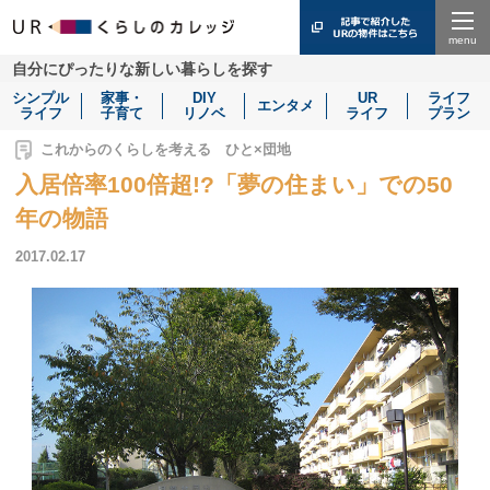
Menu
自分にぴったりな新しい暮らしを探す
シンプル
家事・
DIY
UR
ライフ
エンタメ
ライフ
子育て
リノベ
ライフ
プラン
これからのくらしを考える ひと×団地
入居倍率100倍超!?「夢の住まい」での50
年の物語
2017.02.17