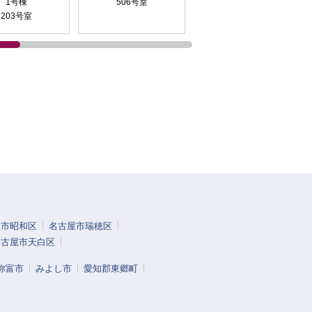
1号棟
506号室
3号棟
203号室
505号室
屋市昭和区
名古屋市瑞穂区
名古屋市天白区
弥富市
みよし市
愛知郡東郷町