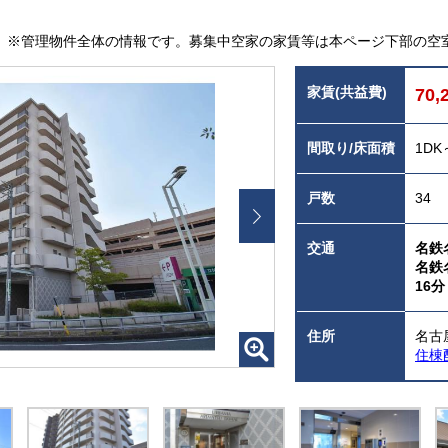
※管理物件全体の情報です。募集中空家の家賃等は本ページ下部の空
家賃(共益費)
70,
間取り/床面積
1DK
戸数
34
交通
名鉄
名鉄
16分
住所
名古
住棟