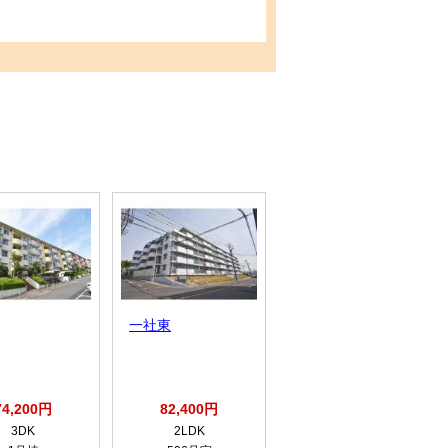
一社東
アーバンラフレ虹
ヶ丘中
74,200円
82,400円
81,500円
3DK
2LDK
2DK