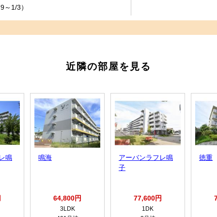
9～1/3）
近隣の部屋を見る
レ鳴
鳴海
アーバンラフレ鳴
徳重
子
円
64,800円
77,600円
3LDK
1DK