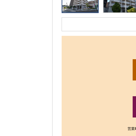
リ
ッ
ク
す
る
と、
拡
大
さ
れ
た
画
像
を
ご
覧
い
た
だ
け
営業
ま