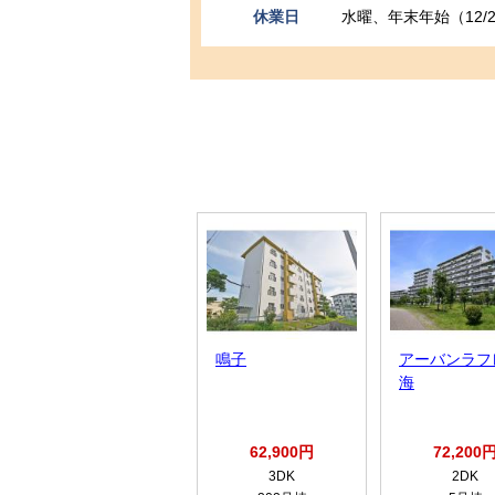
休業日
水曜、年末年始（12/2
鳴子
アーバンラフ
海
62,900円
72,200
3DK
2DK