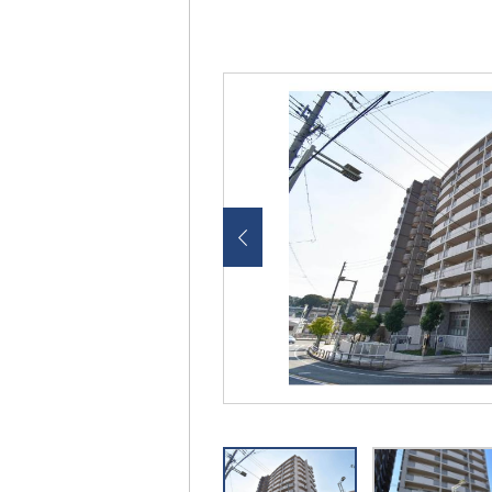
画
像
を
ク