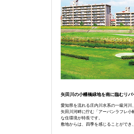
矢田川の小幡橋緑地を南に臨むリバ
愛知県を流れる庄内川水系の一級河川
矢田川河畔に佇む「アーバンラフレ小
な住環境が特長です。
敷地からは、四季を感じることができ