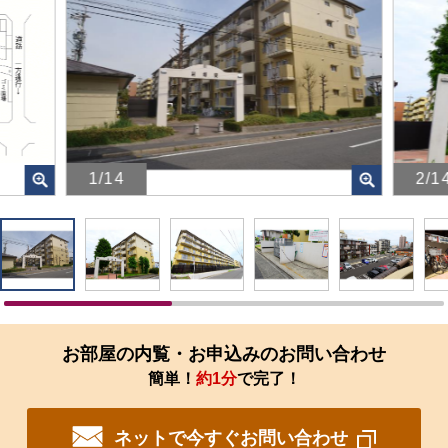
1/14
2/1
画
画
像
像
を
を
ク
ク
リ
リ
ッ
ッ
ク
ク
す
す
お部屋の内覧・お申込みのお問い合わせ
る
る
簡単！
約1分
で完了！
と、
と、
拡
拡
大
大
ネットで今すぐお問い合わせ
さ
さ