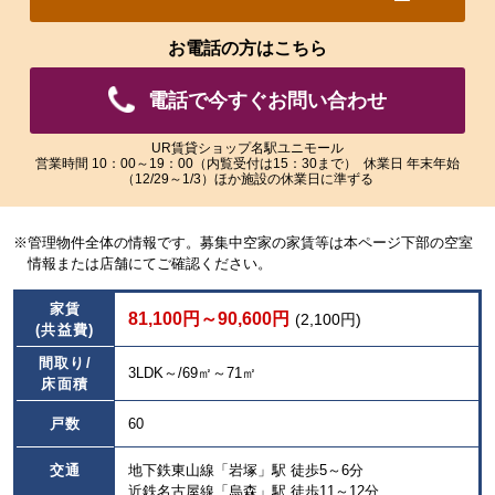
れ
れ
た
た
お電話の方はこちら
画
画
像
像
電話で今すぐお問い合わせ
を
を
ご
ご
覧
覧
UR賃貸ショップ名駅ユニモール
営業時間 10：00～19：00（内覧受付は15：30まで） 休業日 年末年始
い
い
（12/29～1/3）ほか施設の休業日に準ずる
た
た
だ
だ
け
け
※管理物件全体の情報です。募集中空家の家賃等は本ページ下部の空室
ま
ま
情報または店舗にてご確認ください。
す。
す。
家賃
81,100円～90,600円
(2,100円)
(共益費)
間取り/
3LDK～/69㎡～71㎡
床面積
戸数
60
交通
地下鉄東山線「岩塚」駅 徒歩5～6分
近鉄名古屋線「烏森」駅 徒歩11～12分