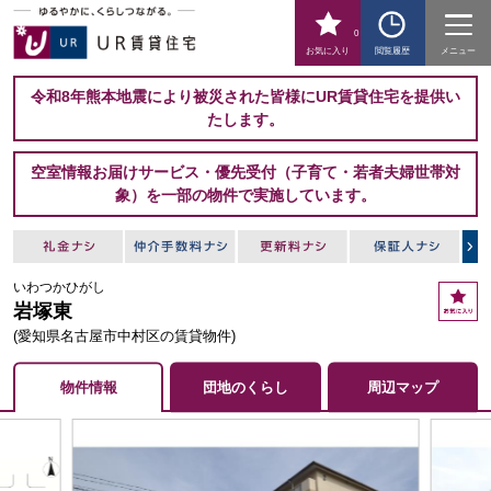
0
お気に入り
閲覧履歴
メニュー
令和8年熊本地震により被災された皆様にUR賃貸住宅を提供い
たします。
空室情報お届けサービス・優先受付（子育て・若者夫婦世帯対
象）を一部の物件で実施しています。
いわつかひがし
お
岩塚東
気
に
(愛知県名古屋市中村区の賃貸物件)
入
り
物件情報
団地のくらし
周辺マップ