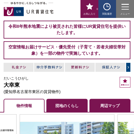
0
お気に入り
閲覧履歴
メニュー
令和8年熊本地震により被災された皆様にUR賃貸住宅を提供い
たします。
空室情報お届けサービス・優先受付（子育て・若者夫婦世帯対
象）を一部の物件で実施しています。
だいこうひがし
お
大幸東
気
に
(愛知県名古屋市東区の賃貸物件)
入
り
物件情報
団地のくらし
周辺マップ