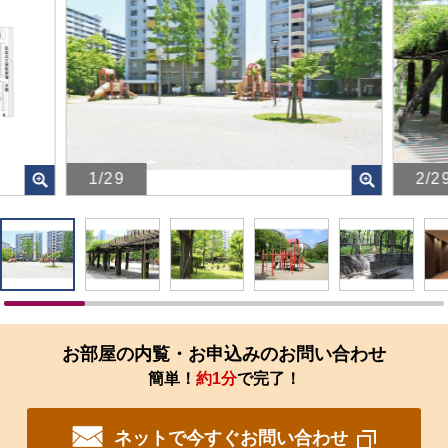
1/29
2/2
画
画
像
像
を
を
ク
ク
リ
リ
ッ
ッ
ク
ク
す
す
お部屋の内覧・お申込みのお問い合わせ
る
る
簡単！
約1分
で完了！
と、
と、
拡
拡
大
大
ネットで今すぐお問い合わせ
さ
さ