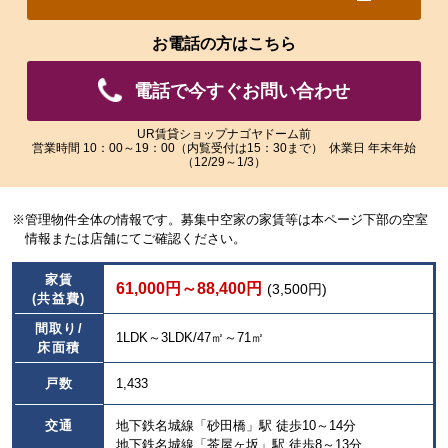
れ
れ
た
た
お電話の方はこちら
画
画
像
像
電話で今すぐお問い合わせ
を
を
ご
ご
覧
覧
UR賃貸ショップナゴヤドーム前
営業時間 10：00～19：00（内覧受付は15：30まで） 休業日 年末年始
い
い
（12/29～1/3）
た
た
だ
だ
け
け
※管理物件全体の情報です。募集中空家の家賃等は本ページ下部の空室
ま
ま
情報または店舗にてご確認ください。
す。
す。
家賃
61,000円～88,400円
(3,500円)
(共益費)
間取り/
1LDK～3LDK/47㎡～71㎡
床面積
戸数
1,433
交通
地下鉄名城線「砂田橋」駅 徒歩10～14分
地下鉄名城線「茶屋ヶ坂」駅 徒歩8～13分