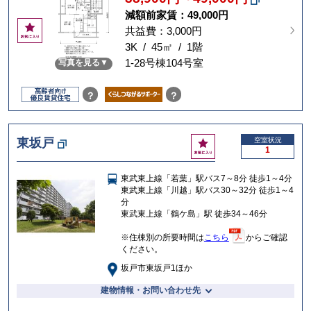
減額前家賃：
49,000円
お
共益費：3,000円
気
3K / 45㎡ / 1階
に
1-28号棟104号室
写真を見る
入
り
？
？
お
東坂戸
空室状況
1
気
に
東武東上線「若葉」駅バス7～8分 徒歩1～4分
入
東武東上線「川越」駅バス30～32分 徒歩1～4
り
分
東武東上線「鶴ケ島」駅 徒歩34～46分
※住棟別の所要時間は
こちら
からご確認
ください。
坂戸市東坂戸1ほか
建物情報・お問い合わせ先