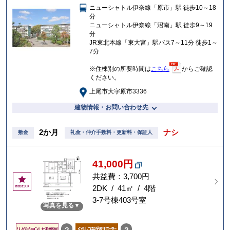
ニューシャトル伊奈線「原市」駅 徒歩10～18
入
分
り
ニューシャトル伊奈線「沼南」駅 徒歩9～19
分
JR東北本線「東大宮」駅バス7～11分 徒歩1～
7分
※住棟別の所要時間は
こちら
からご確認
ください。
上尾市大字原市3336
建物情報・お問い合わせ先
2か月
ナシ
敷金
礼金・仲介手数料・更新料・保証人
41,000円
共益費：3,700円
お
気
2DK / 41㎡ / 4階
に
3-7号棟403号室
写真を見る
入
り