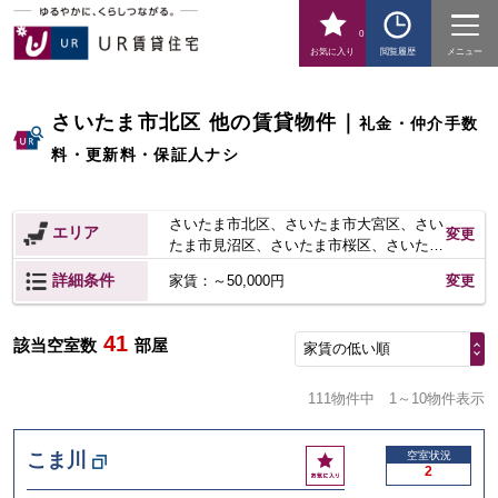
0
お気に入り
閲覧履歴
メニュー
さいたま市北区 他の賃貸物件
｜
礼金・仲介手数
料・更新料・保証人ナシ
さいたま市北区
さいたま市大宮区
さい
エリア
変更
たま市見沼区
さいたま市桜区
さいたま
市南区
川口市
所沢市
春日部市
狭山
詳細条件
変更
家賃：～50,000円
市
鴻巣市
上尾市
草加市
越谷市
戸
田市
入間市
朝霞市
和光市
新座市
桶川市
久喜市
北本市
八潮市
富士見
41
該当空室数
部屋
家賃の低い順
市
三郷市
坂戸市
幸手市
鶴ヶ島市
日高市
吉川市
ふじみ野市
111物件中
1～10物件表示
お
こま川
空室状況
2
気