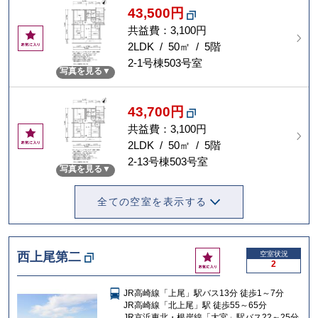
43,500円
共益費：3,100円
お
気
2LDK / 50㎡ / 5階
に
2-1号棟503号室
写真を見る
入
り
43,700円
共益費：3,100円
お
気
2LDK / 50㎡ / 5階
に
2-13号棟503号室
写真を見る
入
り
全ての空室を表示する
お
西上尾第二
空室状況
2
気
に
JR高崎線「上尾」駅バス13分 徒歩1～7分
入
JR高崎線「北上尾」駅 徒歩55～65分
り
JR京浜東北・根岸線「大宮」駅バス22～25分