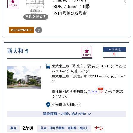
お
気
3DK / 55㎡ / 5階
に
2-14号棟505号室
写真を見る
入
り
？
お
西大和
空室状況
0
気
に
東武東上線「和光市」駅 徒歩13～19分 または
入
バス3～4分 徒歩1～4分
り
東武東上線「成増」駅バス11～12分 徒歩1～4
分
※住棟別の所要時間は
こちら
からご確認
ください。
和光市西大和団地
建物情報・お問い合わせ先
2か月
ナシ
敷金
礼金・仲介手数料・更新料・保証人