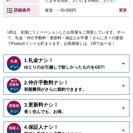
たま市見沼区
さいたま市桜区
さいたま
市南区
川口市
所沢市
春日部市
狭山
詳細条件
変更
家賃：～50,000円
市
鴻巣市
上尾市
草加市
越谷市
戸
田市
入間市
朝霞市
和光市
新座市
桶川市
久喜市
北本市
八潮市
富士見
市
三郷市
坂戸市
幸手市
鶴ヶ島市
URは、全国にリノベーションしたお部屋をご用意しています。すべ
日高市
吉川市
ふじみ野市
て、礼金・仲介手数料・更新料・保証人が不要！さらに月々の家賃
でPontaポイントも貯まります。お部屋探しは、URであーる！
1.礼金ナシ！
開
ゆとりのお引越しで欲しかったものをGET!
く
2.仲介手数料ナシ！
開
初期費用がさらに節約できます。
く
3.更新料ナシ！
開
長く住んでも、お得。
く
4.保証人ナシ！
開