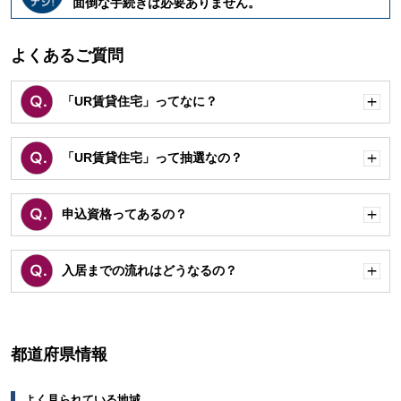
面倒な手続きは必要ありません。
く
よくあるご質問
「UR賃貸住宅」ってなに？
開
く
「UR賃貸住宅」って抽選なの？
開
く
申込資格ってあるの？
開
く
入居までの流れはどうなるの？
開
く
都道府県情報
よく見られている地域