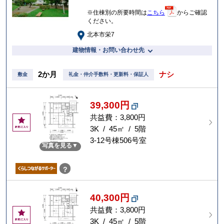
※住棟別の所要時間は
こちら
からご確認
ください。
北本市栄7
建物情報・お問い合わせ先
2か月
ナシ
敷金
礼金・仲介手数料・更新料・保証人
39,300円
共益費：3,800円
お
気
3K / 45㎡ / 5階
に
3-12号棟506号室
写真を見る
入
り
？
40,300円
共益費：3,800円
お
気
3K / 45㎡ / 5階