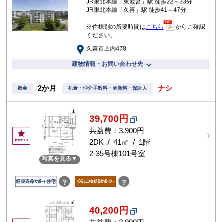
JR東北本線「東鷲宮」駅 徒歩22～33分
り
JR東北本線「久喜」駅 徒歩41～47分
※住棟別の所要時間は
こちら
からご確認
ください。
久喜市上内478
建物情報・お問い合わせ先
2か月
ナシ
敷金
礼金・仲介手数料・更新料・保証人
39,700円
共益費：3,900円
お
気
2DK / 41㎡ / 1階
に
2-35号棟101号室
写真を見る
入
り
？
？
40,200円