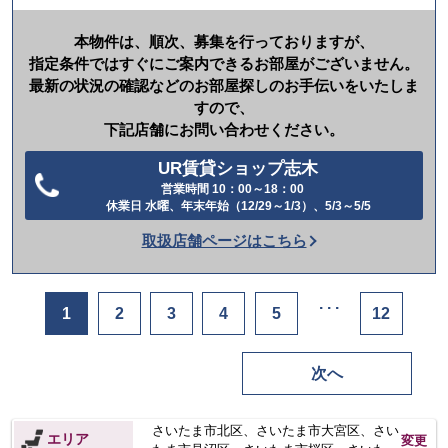
本物件は、順次、募集を行っておりますが、
指定条件ではすぐにご案内できるお部屋がございません。
最新の状況の確認などのお部屋探しのお手伝いをいたしま
すので、
下記店舗にお問い合わせください。
UR賃貸ショップ志木
営業時間 10：00～18：00
電
休業日 水曜、年末年始（12/29～1/3）、5/3～5/5
話
取扱店舗ページはこちら
を
か
け
. . .
1
2
3
4
5
12
る
次へ
さいたま市北区
さいたま市大宮区
さい
エリア
変更