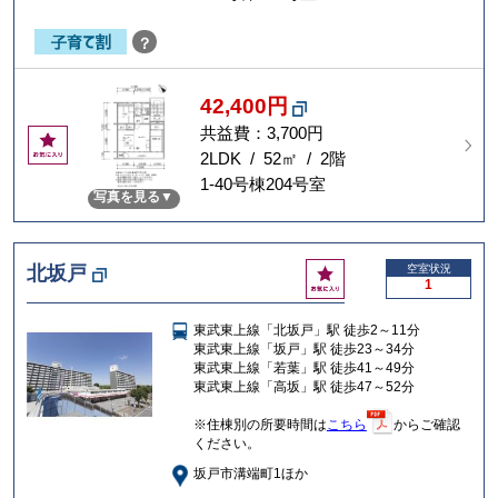
？
42,400円
共益費：3,700円
お
気
2LDK / 52㎡ / 2階
に
1-40号棟204号室
写真を見る
入
り
お
北坂戸
空室状況
1
気
に
東武東上線「北坂戸」駅 徒歩2～11分
入
東武東上線「坂戸」駅 徒歩23～34分
り
東武東上線「若葉」駅 徒歩41～49分
東武東上線「高坂」駅 徒歩47～52分
※住棟別の所要時間は
こちら
からご確認
ください。
坂戸市溝端町1ほか