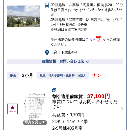
に
JR川越線・八高線「高麗川」駅 徒歩20～29分
入
又は日高市おでかけワゴン6～8分 徒歩2～5分
り
※
JR川越線「武蔵高萩」駅 日高市おでかけワゴ
ン4～7分 徒歩2～5分※
※詳細は日高市HP参照
※住棟別の所要時間は
こちら
からご確認
ください。
日高市下鹿山494
建物情報・お問い合わせ先
2か月
ナシ
敷金
礼金・仲介手数料・更新料・保証人
37,100円
割引適用前家賃：
家賃についてはお問い合わせくだ
さい
お
気
共益費：3,700円
に
2DK / 47㎡ / 4階
写真を見る
入
2-9号棟405号室
り