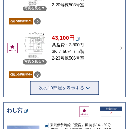
に
2-20号棟503号室
写真を見る
入
り
？
43,100円
共益費：3,800円
お
気
3K / 50㎡ / 5階
に
2-23号棟506号室
写真を見る
入
り
？
次の10部屋を表示する
お
わし宮
空室状況
7
気
に
東武伊勢崎線「鷲宮」駅 徒歩14～20分
入