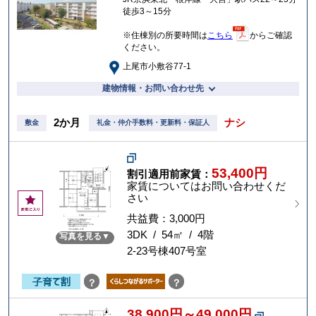
徒歩3～15分
※住棟別の所要時間は
こちら
からご確認
ください。
上尾市小敷谷77-1
建物情報・お問い合わせ先
2か月
ナシ
敷金
礼金・仲介手数料・更新料・保証人
53,400円
割引適用前家賃：
家賃についてはお問い合わせくだ
さい
お
気
共益費：3,000円
に
3DK / 54㎡ / 4階
写真を見る
入
2-23号棟407号室
り
？
？
38,900円～49,000円