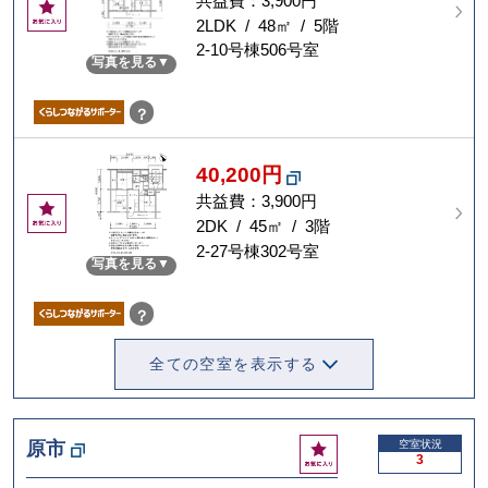
共益費：3,900円
お
気
2LDK / 48㎡ / 5階
に
2-10号棟506号室
写真を見る
入
り
？
40,200円
共益費：3,900円
お
気
2DK / 45㎡ / 3階
に
2-27号棟302号室
写真を見る
入
り
？
全ての空室を表示する
お
原市
空室状況
3
気
に