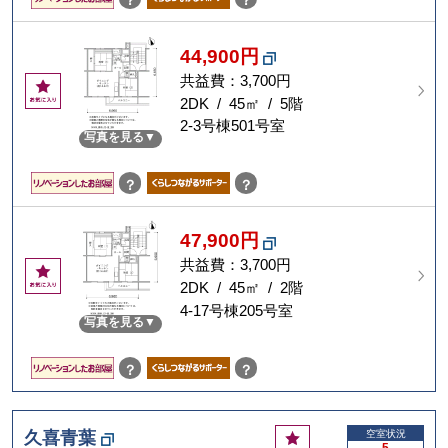
？
？
44,900円
共益費：3,700円
お
気
2DK / 45㎡ / 5階
に
2-3号棟501号室
写真を見る
入
り
？
？
47,900円
共益費：3,700円
お
気
2DK / 45㎡ / 2階
に
4-17号棟205号室
写真を見る
入
り
？
？
お
久喜青葉
空室状況