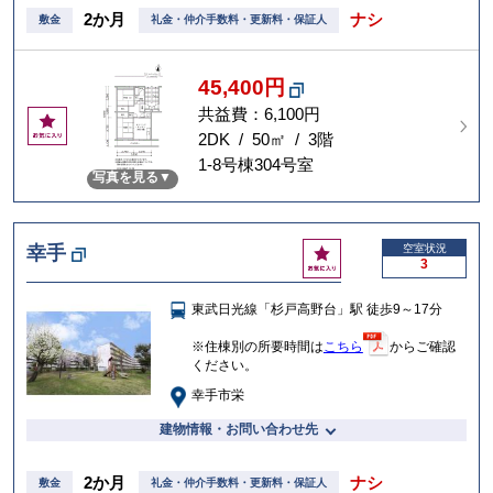
2か月
ナシ
敷金
礼金・仲介手数料・更新料・保証人
45,400円
共益費：6,100円
お
気
2DK / 50㎡ / 3階
に
1-8号棟304号室
写真を見る
入
り
お
幸手
空室状況
3
気
に
東武日光線「杉戸高野台」駅 徒歩9～17分
入
り
※住棟別の所要時間は
こちら
からご確認
ください。
幸手市栄
建物情報・お問い合わせ先
2か月
ナシ
敷金
礼金・仲介手数料・更新料・保証人