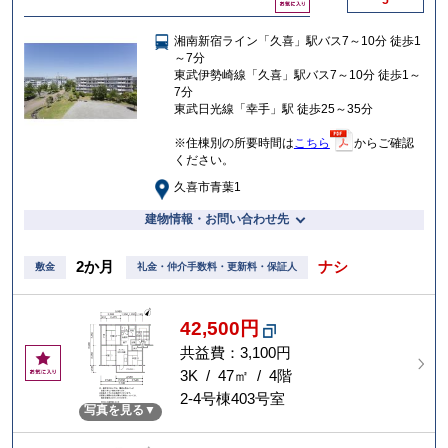
5
気
に
湘南新宿ライン「久喜」駅バス7～10分 徒歩1
入
～7分
り
東武伊勢崎線「久喜」駅バス7～10分 徒歩1～
7分
東武日光線「幸手」駅 徒歩25～35分
※住棟別の所要時間は
こちら
からご確認
ください。
久喜市青葉1
建物情報・お問い合わせ先
2か月
ナシ
敷金
礼金・仲介手数料・更新料・保証人
42,500円
共益費：3,100円
お
気
3K / 47㎡ / 4階
に
2-4号棟403号室
写真を見る
入
り