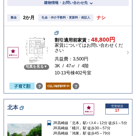
建物情報・お問い合わせ先
2か月
ナシ
敷金
礼金・仲介手数料・更新料・保証人
48,800円
割引適用前家賃：
家賃についてはお問い合わせくだ
さい
お
気
共益費：3,500円
に
3K / 47㎡ / 4階
写真を見る
入
10-13号棟402号室
り
？
？
お
北本
空室状況
17
気
に
JR高崎線「北本」駅バス4～12分 徒歩1～5分
入
JR高崎線「桶川」駅 徒歩30～57分
り
JR高崎線「鴻巣」駅 徒歩45～79分