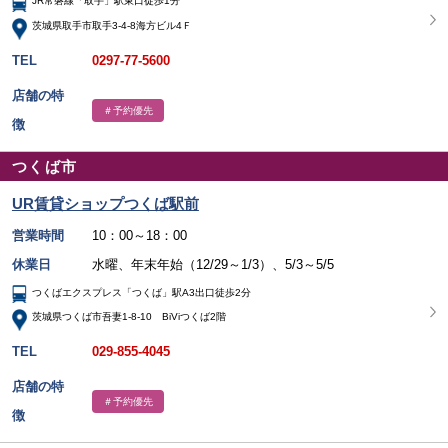
JR常磐線「取手」駅東口徒歩1分
茨城県取手市取手3-4-8海方ビル4Ｆ
TEL
0297-77-5600
店舗の特
＃予約優先
徴
つくば市
UR賃貸ショップつくば駅前
営業時間
10：00～18：00
休業日
水曜、年末年始（12/29～1/3）、5/3～5/5
つくばエクスプレス「つくば」駅A3出口徒歩2分
茨城県つくば市吾妻1-8-10 BiViつくば2階
TEL
029-855-4045
店舗の特
＃予約優先
徴