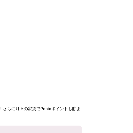
香里ヶ丘西（香里
中宮第3
香里・釈尊
（Ｄ地区））
尊寺第二）
45,400円
55,700円
46,50
3K
3DK
2LD
D29号棟
34号棟
25号
102号室
402号室
408号
さらに月々の家賃でPontaポイントも貯ま