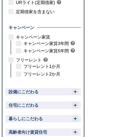
ト
URライト(定期借家)
？
ン
ヒ
ト
定期借家を含まない
ン
ト
キャンペーン
こちら
キャンペーン家賃
こちら
キャンペーン家賃3年間
？
ヒ
こちら
キャンペーン家賃5年間
？
ン
ヒ
フリーレント
？
ト
ン
ヒ
フリーレント1か月
ト
ン
フリーレント2か月
ト
設備にこだわる
開
く
住宅にこだわる
開
く
暮らしにこだわる
開
く
高齢者向け賃貸住宅