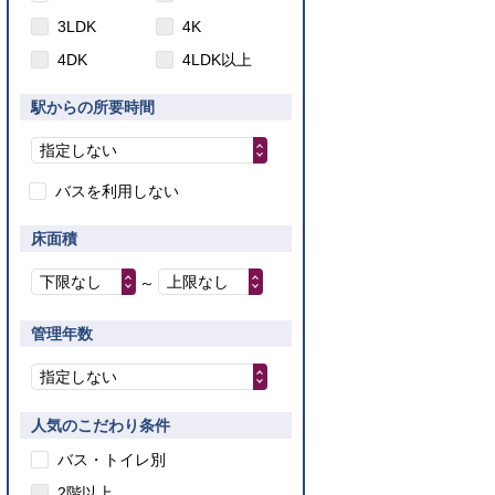
3LDK
4K
4DK
4LDK以上
駅からの所要時間
指定しない
バスを利用しない
床面積
下限なし
上限なし
～
管理年数
指定しない
人気のこだわり条件
バス・トイレ別
2階以上