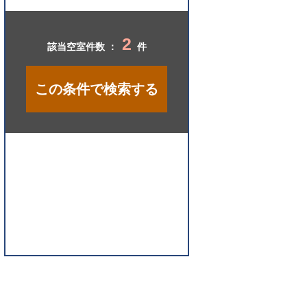
開
く
2
該当空室件数 ：
件
この条件で検索する