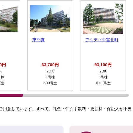
東門真
アミティ中宮北町
00円
63,700円
93,100円
K
2DK
2DK
号棟
1号棟
3号棟
号室
509号室
1003号室
ご用意しています。すべて、礼金・仲介手数料・更新料・保証人が不要！