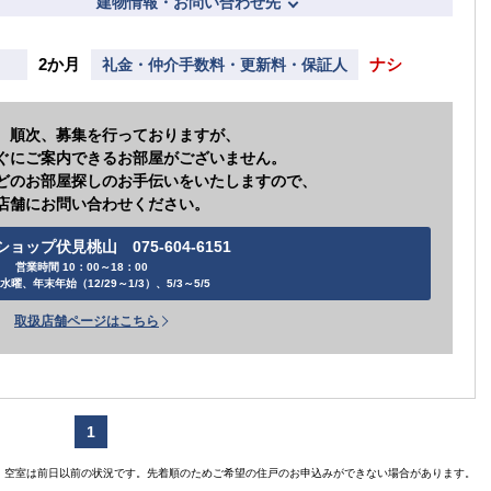
建物情報・お問い合わせ先
2か月
ナシ
礼金・仲介手数料・更新料・保証人
、順次、募集を行っておりますが、
ぐにご案内できるお部屋がございません。
どのお部屋探しのお手伝いをいたしますので、
賃貸住宅
店舗にお問い合わせください。
ョップ伏見桃山 075-604-6151
営業時間 10：00～18：00
水曜、年末年始（12/29～1/3）、5/3～5/5
【ご入居
【
取扱店舗ページはこちら
【ご入居要件あり
扶
の方限定
1
空室は前日以前の状況です。先着順のためご希望の住戸のお申込みができない場合があります。