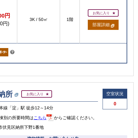
お気に入り
300円
3K
/
50㎡
1階
00円)
部屋詳細
こちら
？
納所
空室状況
お気に入り
0
本線「淀」駅 徒歩12～14分
棟別の所要時間は
こちら
からご確認ください。
市伏見区納所下野1番地