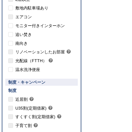
敷地内駐車場あり
エアコン
モニター付きインターホン
追い焚き
こちら
南向き
のインターネット対応について
リノベーションしたお部屋
？
ヒ
光配線（FTTH）
？
ン
ヒ
ト
温水洗浄便座
ン
ト
要件あり】35歳以下の方限定
制度・キャンペーン
ご入居要件あり】満18歳未満のお子様を
】子育て世帯や新婚世帯
養、もしくはご妊娠されている方限定
こちら
制度
こちら
近居割
？
ヒ
こちら
U35割(定期借家)
？
ン
ヒ
こちら
ト
すくすく割(定期借家)
？
ン
ヒ
こちら
ト
子育て割
？
ン
ヒ