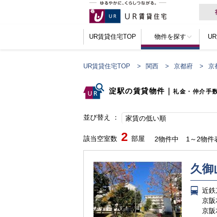
UR賃貸住宅TOP
物件を探す
U
UR賃貸住宅TOP
関西
京都府
京
淀駅の賃貸物件
｜
礼金・仲介手
並び替え
家賃の低い順
2
該当空室数
部屋
2物件中
1～2物件
久御
近鉄
京阪
京阪