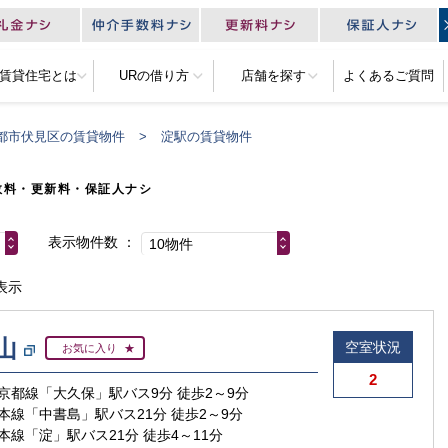
R賃貸住宅とは
URの借り方
店舗を探す
よくあるご質問
都市伏見区の賃貸物件
淀駅の賃貸物件
数料・更新料・保証人ナシ
表示物件数
10物件
表示
山
空室状況
お気に入り
2
京都線「大久保」駅バス9分 徒歩2～9分
本線「中書島」駅バス21分 徒歩2～9分
本線「淀」駅バス21分 徒歩4～11分