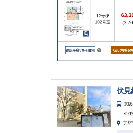
ト
63,
12号棟
102号室
(3,7
入居資格には年齢や所得等の制限があ
ります
こちら
？
ヒ
ン
ト
伏見
京阪
※住
京都