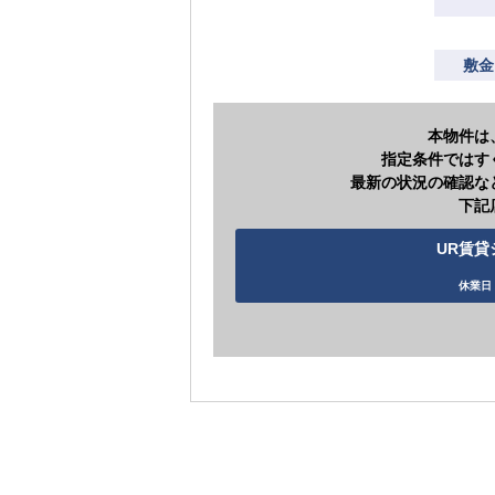
敷金
本物件は
指定条件ではす
最新の状況の確認な
下記
UR賃貸シ
休業日 