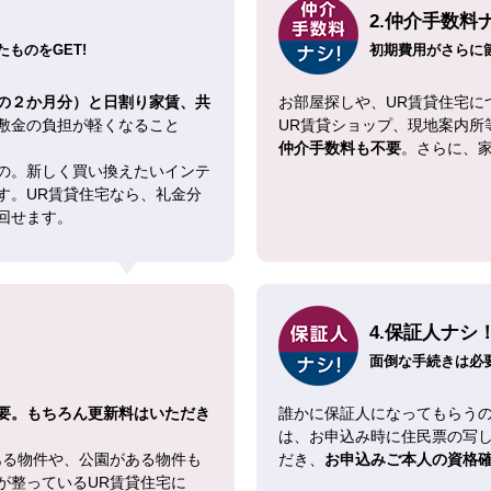
2.仲介手数料
ものをGET!
初期費用がさらに
の２か月分）と日割り家賃、共
お部屋探しや、UR賃貸住宅に
敷金の負担が軽くなること
UR賃貸ショップ、現地案内所
仲介手数料も不要
。さらに、
の。新しく買い換えたいインテ
す。UR賃貸住宅なら、礼金分
回せます。
4.保証人ナシ
面倒な手続きは必
要。もちろん更新料はいただき
誰かに保証人になってもらうの
は、お申込み時に住民票の写
ある物件や、公園がある物件も
だき、
お申込みご本人の資格
が整っているUR賃貸住宅に