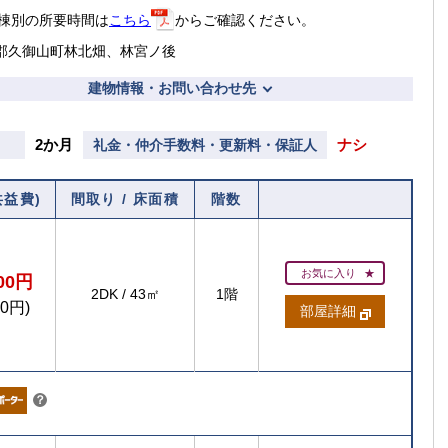
棟別の所要時間は
こちら
からご確認ください。
郡久御山町林北畑、林宮ノ後
建物情報・お問い合わせ先
2か月
ナシ
礼金・仲介手数料・更新料・保証人
共益費)
間取り / 床面積
階数
お気に入り
000円
2DK
/
43㎡
1階
00円)
部屋詳細
こちら
？