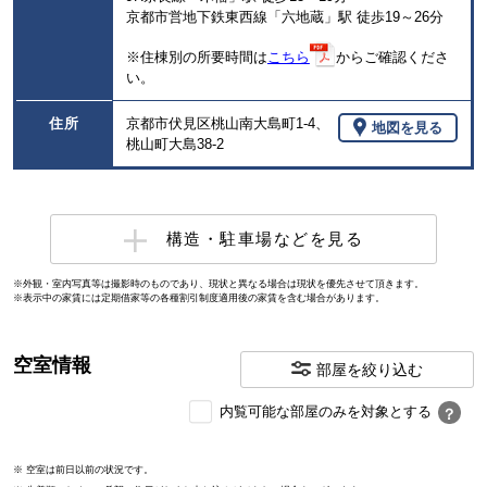
京都市営地下鉄東西線「六地蔵」駅 徒歩19～26分
※住棟別の所要時間は
こちら
からご確認くださ
い。
住所
京都市伏見区桃山南大島町1-4、
地図を見る
桃山町大島38-2
構造・駐車場などを見る
※外観・室内写真等は撮影時のものであり、現状と異なる場合は現状を優先させて頂きます。
※表示中の家賃には定期借家等の各種割引制度適用後の家賃を含む場合があります。
空室情報
部屋を絞り込む
内
内覧可能な部屋のみを対象とする
？
覧
可
※ 空室は前日以前の状況です。
能