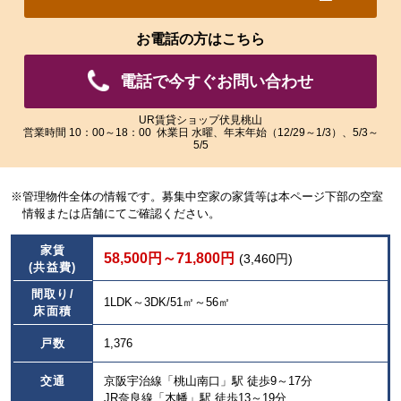
れ
れ
た
た
お電話の方はこちら
画
画
像
像
電話で今すぐお問い合わせ
を
を
ご
ご
覧
覧
UR賃貸ショップ伏見桃山
営業時間 10：00～18：00 休業日 水曜、年末年始（12/29～1/3）、5/3～
い
い
5/5
た
た
だ
だ
け
け
※管理物件全体の情報です。募集中空家の家賃等は本ページ下部の空室
ま
ま
情報または店舗にてご確認ください。
す。
す。
家賃
58,500円～71,800円
(3,460円)
(共益費)
間取り/
1LDK～3DK/51㎡～56㎡
床面積
戸数
1,376
交通
京阪宇治線「桃山南口」駅 徒歩9～17分
JR奈良線「木幡」駅 徒歩13～19分