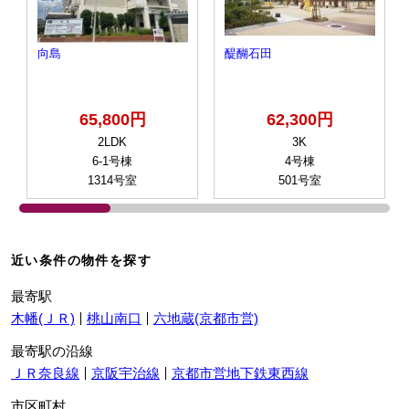
向島
醍醐石田
65,800円
62,300円
2LDK
3K
6-1号棟
4号棟
1314号室
501号室
近い条件の物件を探す
最寄駅
木幡(ＪＲ)
桃山南口
六地蔵(京都市営)
最寄駅の沿線
ＪＲ奈良線
京阪宇治線
京都市営地下鉄東西線
市区町村