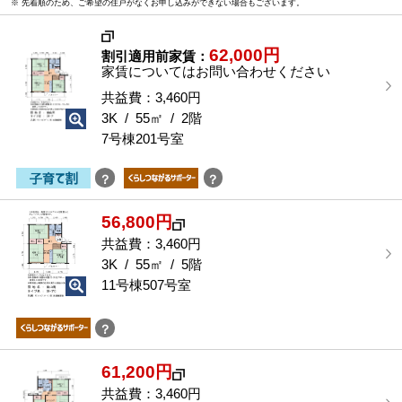
※ 先着順のため、ご希望の住戸がなくお申し込みができない場合もございます。
な
部
屋
62,000円
割引適用前家賃：
を
家賃についてはお問い合わせください
選
択
共益費：3,460円
す
3K / 55㎡ / 2階
る
7号棟201号室
？
？
56,800円
共益費：3,460円
3K / 55㎡ / 5階
11号棟507号室
？
61,200円
共益費：3,460円