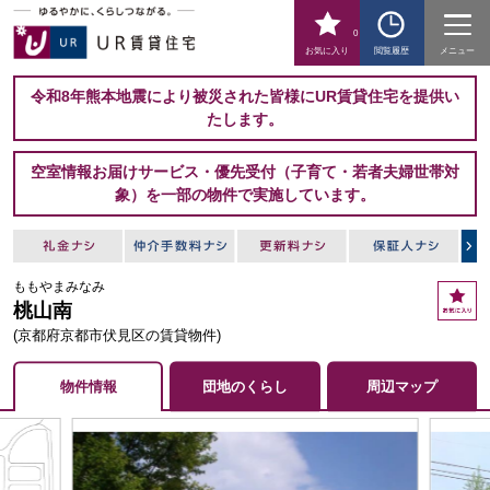
0
お気に入り
閲覧履歴
メニュー
令和8年熊本地震により被災された皆様にUR賃貸住宅を提供い
たします。
空室情報お届けサービス・優先受付（子育て・若者夫婦世帯対
象）を一部の物件で実施しています。
ももやまみなみ
お
桃山南
気
に
(京都府京都市伏見区の賃貸物件)
入
り
物件情報
団地のくらし
周辺マップ