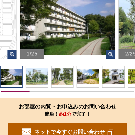
1/25
2/2
画
画
像
像
を
を
ク
ク
リ
リ
ッ
ッ
ク
ク
す
す
お部屋の内覧・お申込みのお問い合わせ
る
る
簡単！
約1分
で完了！
と、
と、
拡
拡
大
大
ネットで今すぐお問い合わせ
さ
さ