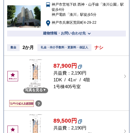
神戸市営地下鉄 西神・山手線「湊川公園」駅
入
徒歩4分
り
神戸電鉄「湊川」駅徒歩5分
神戸市兵庫区荒田町4-29-22
建物情報・お問い合わせ先
2か月
ナシ
敷金
礼金・仲介手数料・更新料・保証人
87,900円
共益費：2,190円
お
気
1DK / 41㎡ / 4階
に
1号棟405号室
写真を見る
入
り
？
89,500円
共益費：2,190円
お