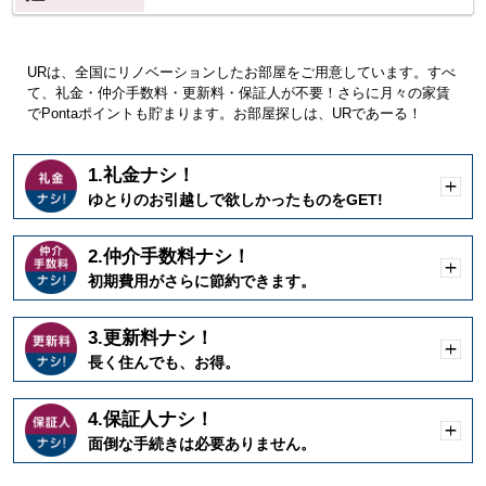
URは、全国にリノベーションしたお部屋をご用意しています。すべ
て、礼金・仲介手数料・更新料・保証人が不要！さらに月々の家賃
でPontaポイントも貯まります。お部屋探しは、URであーる！
1.礼金ナシ！
開
ゆとりのお引越しで欲しかったものをGET!
く
2.仲介手数料ナシ！
開
初期費用がさらに節約できます。
く
3.更新料ナシ！
開
長く住んでも、お得。
く
4.保証人ナシ！
開
面倒な手続きは必要ありません。
く