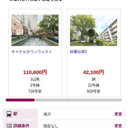
キャナルタウンウェスト
鈴蘭台第2
110,600円
42,100円
1LDK
3K
2号棟
12号棟
716号室
503号室
駅
湊川
変更
詳細条件
変更
指定なし