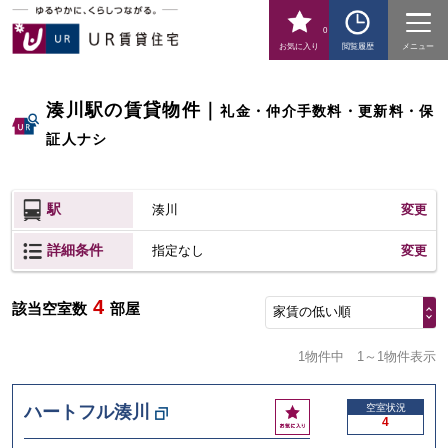
0
お気に入り
閲覧履歴
メニュー
湊川駅の賃貸物件
｜
礼金・仲介手数料・更新料・保
証人ナシ
駅
湊川
変更
詳細条件
変更
指定なし
4
該当空室数
部屋
家賃の低い順
1物件中
1～1物件表示
お
ハートフル湊川
空室状況
4
気
に