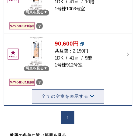
気
1DK / 41㎡ / 10階
に
1号棟1003号室
写真を見る
入
り
？
90,600円
共益費：2,190円
お
気
1DK / 41㎡ / 9階
に
1号棟912号室
写真を見る
入
り
？
全ての空室を表示する
1
希望の条件に近い部屋を見る