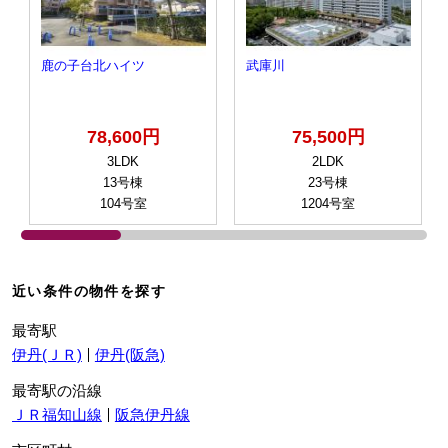
鹿の子台北ハイツ
武庫川
78,600円
75,500円
3LDK
2LDK
13号棟
23号棟
104号室
1204号室
近い条件の物件を探す
最寄駅
伊丹(ＪＲ)
伊丹(阪急)
最寄駅の沿線
ＪＲ福知山線
阪急伊丹線