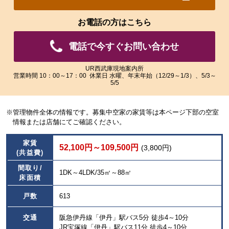
れ
れ
た
た
お電話の方はこちら
画
画
像
像
電話で今すぐお問い合わせ
を
を
ご
ご
覧
覧
UR西武庫現地案内所
営業時間 10：00～17：00 休業日 水曜、年末年始（12/29～1/3）、5/3～
い
い
5/5
た
た
だ
だ
け
け
※管理物件全体の情報です。募集中空家の家賃等は本ページ下部の空室
ま
ま
情報または店舗にてご確認ください。
す。
す。
家賃
52,100円～109,500円
(3,800円)
(共益費)
間取り/
1DK～4LDK/35㎡～88㎡
床面積
戸数
613
交通
阪急伊丹線「伊丹」駅バス5分 徒歩4～10分
JR宝塚線「伊丹」駅バス11分 徒歩4～10分