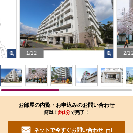
1/12
2/1
画
画
像
像
を
を
ク
ク
リ
リ
ッ
ッ
ク
ク
す
す
お部屋の内覧・お申込みのお問い合わせ
る
る
簡単！
約1分
で完了！
と、
と、
拡
拡
大
大
ネットで今すぐお問い合わせ
さ
さ