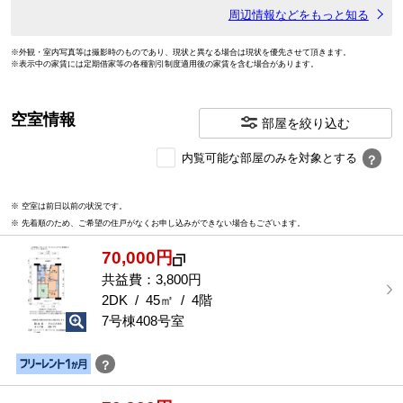
周辺情報などをもっと知る
※外観・室内写真等は撮影時のものであり、現状と異なる場合は現状を優先させて頂きます。
※表示中の家賃には定期借家等の各種割引制度適用後の家賃を含む場合があります。
空室情報
部屋を絞り込む
内
内覧可能な部屋のみを対象とする
？
覧
可
※ 空室は前日以前の状況です。
能
※ 先着順のため、ご希望の住戸がなくお申し込みができない場合もございます。
な
部
70,000円
屋
を
共益費：3,800円
選
2DK / 45㎡ / 4階
択
7号棟408号室
す
る
？