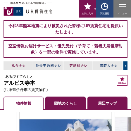
0
お気に入り
閲覧履歴
メニュー
令和8年熊本地震により被災された皆様にUR賃貸住宅を提供い
たします。
空室情報お届けサービス・優先受付（子育て・若者夫婦世帯対
象）を一部の物件で実施しています。
あるびすてらもと
お
アルビス寺本
気
に
(兵庫県伊丹市の賃貸物件)
入
り
物件情報
団地のくらし
周辺マップ