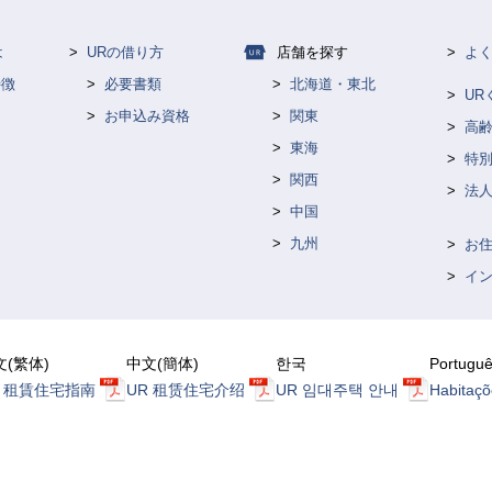
は
URの借り方
店舗を探す
よ
特徴
必要書類
北海道・東北
U
お申込み資格
関東
高
東海
特
て
関西
法人
中国
九州
お
イ
文(繁体)
中文(簡体)
한국
Portugu
R 租賃住宅指南
UR 租赁住宅介绍
UR 임대주택 안내
Habitaçõ