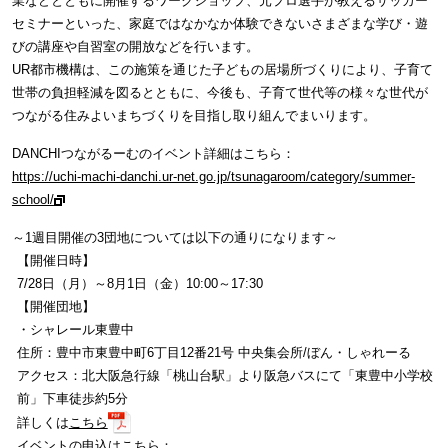
業などとともに開催するワークショップ、元プロ選手が教えるサッカー
セミナーといった、家庭ではなかなか体験できないさまざまな学び・遊
びの講座や自習室の開放などを行います。
UR都市機構は、この施策を通じた子どもの居場所づくりにより、子育て
世帯の負担軽減を図るとともに、今後も、子育て世代等の様々な世代が
つながる住みよいまちづくりを目指し取り組んでまいります。
DANCHIつながるーむのイベント詳細はこちら：
https://uchi-machi-danchi.ur-net.go.jp/tsunagaroom/category/summer-
school/
～1週目開催の3団地については以下の通りになります～
【開催日時】
7/28日（月）～8月1日（金）10:00～17:30
【開催団地】
・シャレール東豊中
住所：豊中市東豊中町6丁目12番21号 中央集会所/ぼん・しゃれーる
アクセス：北大阪急行線「桃山台駅」より阪急バスにて「東豊中小学校
前」下車徒歩約5分
詳しくは
こちら
イベントの申込はこちら：