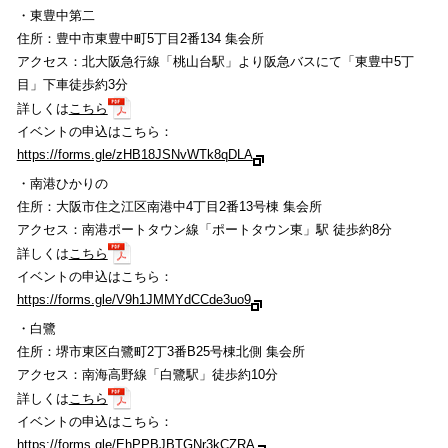
・東豊中第二
住所：豊中市東豊中町5丁目2番134 集会所
アクセス：北大阪急行線「桃山台駅」より阪急バスにて「東豊中5丁
目」下車徒歩約3分
詳しくは
こちら
イベントの申込はこちら：
https://forms.gle/zHB18JSNvWTk8qDLA
・南港ひかりの
住所：大阪市住之江区南港中4丁目2番13号棟 集会所
アクセス：南港ポートタウン線「ポートタウン東」駅 徒歩約8分
詳しくは
こちら
イベントの申込はこちら：
https://forms.gle/V9h1JMMYdCCde3uo9
・白鷺
住所：堺市東区白鷺町2丁3番B25号棟北側 集会所
アクセス：南海高野線「白鷺駅」徒歩約10分
詳しくは
こちら
イベントの申込はこちら：
https://forms.gle/EhPPBJBTGNr3kCZRA