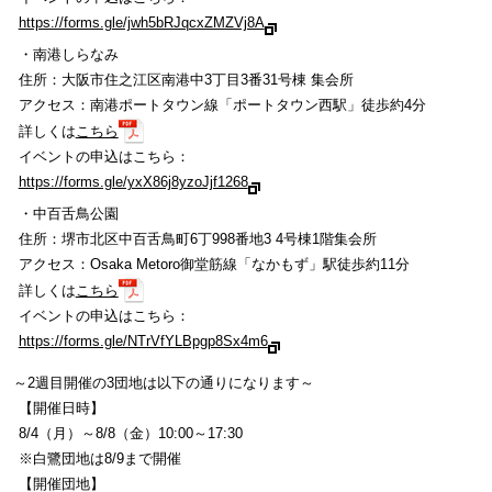
https://forms.gle/jwh5bRJqcxZMZVj8A
・南港しらなみ
住所：大阪市住之江区南港中3丁目3番31号棟 集会所
アクセス：南港ポートタウン線「ポートタウン西駅」徒歩約4分
詳しくは
こちら
イベントの申込はこちら：
https://forms.gle/yxX86j8yzoJjf1268
・中百舌鳥公園
住所：堺市北区中百舌鳥町6丁998番地3 4号棟1階集会所
アクセス：Osaka Metoro御堂筋線「なかもず」駅徒歩約11分
詳しくは
こちら
イベントの申込はこちら：
https://forms.gle/NTrVfYLBpgp8Sx4m6
～2週目開催の3団地は以下の通りになります～
【開催日時】
8/4（月）～8/8（金）10:00～17:30
※白鷺団地は8/9まで開催
【開催団地】