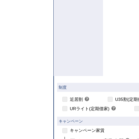
【ご入居要件
制度
こちら
こちら
近居割
？
U35割(定期
ヒ
URライト(定期借家)
？
ン
ヒ
ト
ン
キャンペーン
ト
キャンペーン家賃
こ