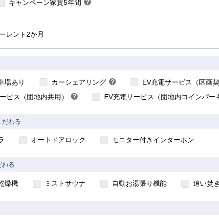
キャンペーン家賃5年間
？
ヒ
ン
ト
ーレント2か月
こちら
こちら
車場あり
カーシェアリング
？
EV充電サービス（区画
ヒ
サービス（団地内共用）
？
EV充電サービス（団地内コインパー
ン
ヒ
ト
ン
こだわる
ト
ラ
オートドアロック
モニター付きインターホン
だわる
乾燥機
ミストサウナ
自動お湯張り機能
追い焚