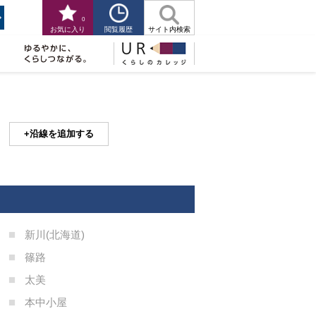
0
閲覧履歴
お気に入り
サイト内検索
沿線を追加する
新川(北海道)
篠路
太美
本中小屋