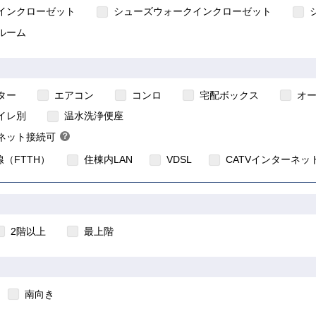
インクローゼット
シューズウォークインクローゼット
ルーム
ター
エアコン
コンロ
宅配ボックス
オ
住宅のインターネット対応について
イレ別
温水洗浄便座
ネット接続可
？
ヒ
（FTTH）
住棟内LAN
VDSL
CATVインターネッ
ン
ト
2階以上
最上階
南向き