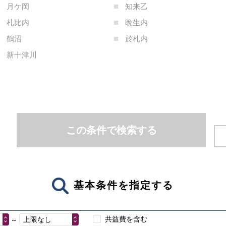
月ケ岡
知来乙
札比内
晩生内
鶴沼
於札内
新十津川
この条件で検索する
基本条件を指定する
共益費を含む
上限なし
～