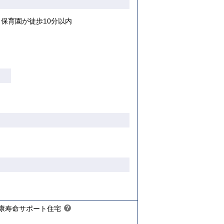
保育園が徒歩10分以内
り
【ご入居要件あり】
限があ
入居資格には年齢や所得等の制限があ
ります
こちら
康寿命サポート住宅
？
ヒ