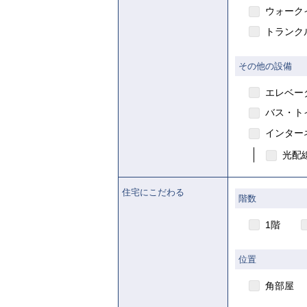
ウォーク
トランク
その他の設備
エレベー
賃貸
バス・ト
インター
光配線
住宅にこだわる
階数
1階
位置
角部屋