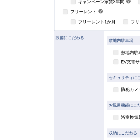
こちら
キャンペーン家賃3年間
？
ヒ
フリーレント
？
ン
ヒ
ト
フリーレント1か月
フリ
ン
ト
設備にこだわる
敷地内駐車場
敷地内駐
EV充電
セキュリティに
防犯カメ
お風呂機能にこ
浴室換気
収納にこだわる