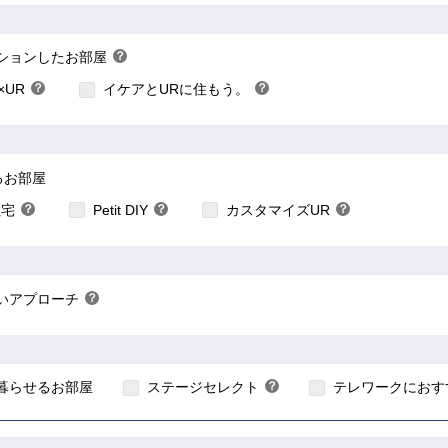
こちら
こちら
こちら
ションしたお部屋
？
×UR
？
イケアとURに住もう。
？
ヒ
ヒ
ン
ン
ト
ト
こちら
こちら
こちら
るお部屋
住宅
？
Petit DIY
？
カスタマイズUR
？
ヒ
ヒ
ヒ
ン
ン
ン
ト
ト
ト
いアプローチ
？
ヒ
ン
こちら
ト
暮らせるお部屋
ステージセレクト
？
テレワークにおす
ヒ
ン
ト