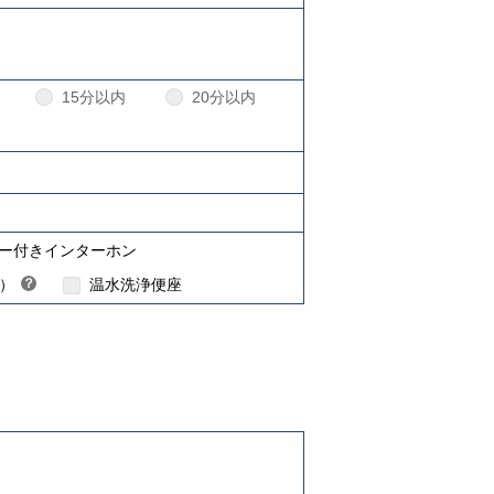
15分以内
20分以内
ターネット対応について
ー付きインターホン
H）
？
温水洗浄便座
ヒ
ン
ト