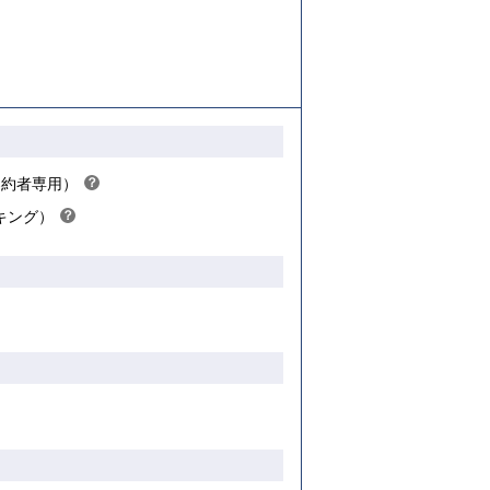
こちら
こちら
契約者専用）
？
ヒ
キング）
？
ン
ヒ
ト
ン
ト
き