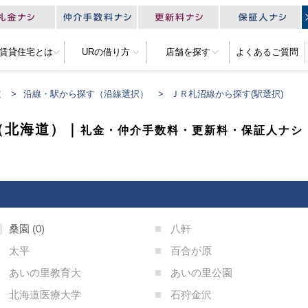
R賃貸住宅とは
URの借り方
店舗を探す
よくあるご質問
道
沿線・駅から探す（沿線選択）
ＪＲ札沼線から探す(駅選択)
（北海道）｜
礼金・仲介手数料・更新料・保証人ナシ
桑園
0
八軒
太平
百合が原
あいの里教育大
あいの里公園
北海道医療大学
石狩金沢