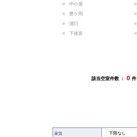
中小屋
豊ケ岡
浦臼
下徳富
0
該当空室件数 ：
件
下限なし
家賃