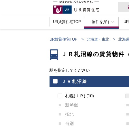
UR賃貸住宅TOP
物件を探す
U
UR賃貸住宅TOP
北海道・東北
北海
ＪＲ札沼線の賃貸物件
駅を指定してください
ＪＲ札沼線
札幌(ＪＲ)
10
新琴似
拓北
当別