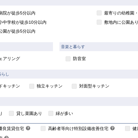
病院が徒歩5分以内
最寄りの幼稚園・
小中学校が徒歩10分以内
敷地内に公園あ
公園が徒歩5分以内
音楽と暮らす
ェアリング
防音室
入居要件あり】
暮らし
【ご入居要件あり】
ドキッチン
独立キッチン
対面型キッチン
】
入居資格には年齢や所得等
入居資格には年齢等の制
限があります
ります
居資格には年齢等の制限
り
貸し菜園あり
緑が多い
こちら
こちら
こちら
優良賃貸住宅
？
高齢者等向け特別設備改善住宅
？
健
ヒ
ヒ
？