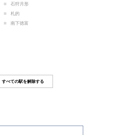
石狩月形
札的
南下徳富
すべての駅を解除する