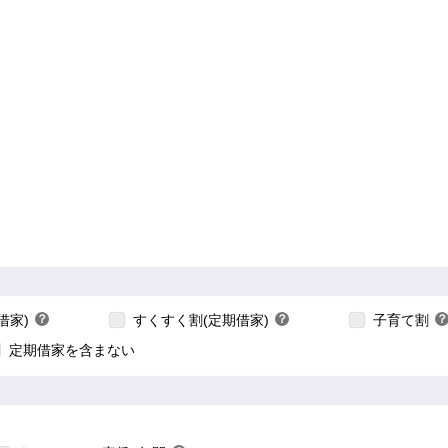
【ご入居要件あり】子
【ご入居要件あり】満18歳未満のお子様を
の方限定
あり】35歳以下の方限定
扶養、もしくはご妊娠されている方限定
こちら
こちら
借家)
？
すくすく割(定期借家)
？
子育て割
？
ヒ
ヒ
定期借家を含まない
ン
ン
ト
ト
ちら
こちら