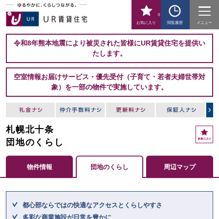
0
お気に入り
閲覧履歴
メニュー
令和8年熊本地震により被災された皆様にUR賃貸住宅を提供い
たします。
空室情報お届けサービス・優先受付（子育て・若者夫婦世帯対
象）を一部の物件で実施しています。
札幌北十条
お
気
団地のくらし
に
入
物件情報
団地のくらし
周辺マップ
り
ここからメインコンテンツになります。
都心部ならではの快適なアクセスとくらしやすさ
多彩な商業施設が日常を豊かに