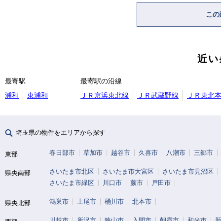
この
近い
最寄駅
最寄駅の沿線
浦和
東浦和
ＪＲ京浜東北線
ＪＲ武蔵野線
ＪＲ東北
埼玉県の物件をエリアから探す
春日部市
草加市
越谷市
久喜市
八潮市
三郷市
東部
さいたま市北区
さいたま市大宮区
さいたま市見沼区
県央南部
さいたま市緑区
川口市
蕨市
戸田市
鴻巣市
上尾市
桶川市
北本市
県央北部
川越市
所沢市
狭山市
入間市
朝霞市
和光市