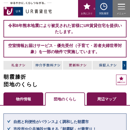
0
お気に入り
閲覧履歴
メニュー
令和8年熊本地震により被災された皆様にUR賃貸住宅を提供い
たします。
空室情報お届けサービス・優先受付（子育て・若者夫婦世帯対
象）を一部の物件で実施しています。
朝霞膝折
お
気
団地のくらし
に
入
物件情報
団地のくらし
周辺マップ
り
ここからメインコンテンツになります。
自然と利便性がバランスよく調和した朝霞市
市役所や公共施設が集まる「朝霞駅」が最寄り！