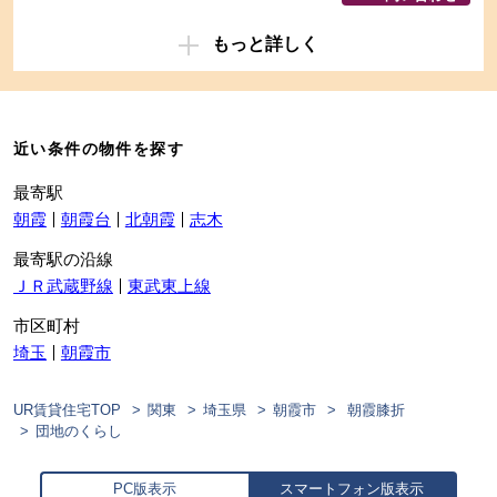
もっと詳しく
近い条件の物件を探す
最寄駅
朝霞
朝霞台
北朝霞
志木
最寄駅の沿線
ＪＲ武蔵野線
東武東上線
市区町村
埼玉
朝霞市
UR賃貸住宅TOP
関東
埼玉県
朝霞市
朝霞膝折
団地のくらし
PC版表示
スマートフォン版表示