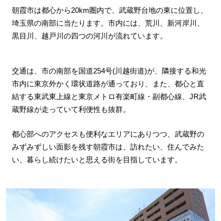
朝霞市は都心から20km圏内で、武蔵野台地の東に位置し、
埼玉県の南部に当たります。市内には、荒川、新河岸川、
黒目川、越戸川の四つの河川が流れています。
交通は、市の南部を国道254号(川越街道)が、隣接する和光
市内に東京外かく環状道路が通っており、また、都心と直
結する東武東上線と東京メトロ有楽町線・副都心線、JR武
蔵野線が走っていて利便性も抜群。
都心部へのアクセスも便利なエリアにありつつ、武蔵野の
みずみずしい面影を残す朝霞市は、訪れたい、住んでみた
い、暮らし続けたいと思える街を目指しています。