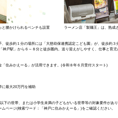
っと腰かけられるベンチも設置
ラーメン店「製麺王」は、熟成
手、徒歩約１分の場所には「大慈幼保連携認定こども園」が、徒歩約３分
線「神戸駅」から６～８分と徒歩圏内。送り迎えがしやすく、仕事と育児
金「住みかえーる」が活用できます。(令和８年６月受付スタート)
に最大20万円を補助
0歳以下の世帯、または小学生未満の子どもがいる世帯等の対象要件があ
ームページ(検索ワード：「神戸に住みかえーる」)をご確認ください。