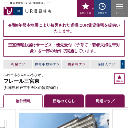
0
お気に入り
閲覧履歴
メニュー
令和8年熊本地震により被災された皆様にUR賃貸住宅を提供い
たします。
空室情報お届けサービス・優先受付（子育て・若者夫婦世帯対
象）を一部の物件で実施しています。
ふれーるさんのみやひがし
お
フレール三宮東
気
に
(兵庫県神戸市中央区の賃貸物件)
入
り
物件情報
団地のくらし
周辺マップ