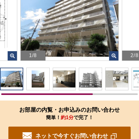
1/8
2/8
画
画
像
像
を
を
ク
ク
リ
リ
ッ
ッ
ク
ク
す
す
お部屋の内覧・お申込みのお問い合わせ
る
る
簡単！
約1分
で完了！
と、
と、
拡
拡
大
大
ネットで今すぐお問い合わせ
さ
さ