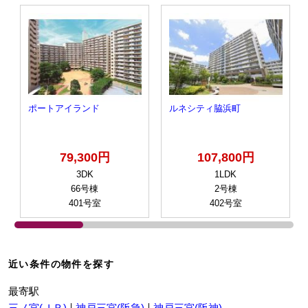
ポートアイランド
ルネシティ脇浜町
79,300円
107,800円
3DK
1LDK
66号棟
2号棟
401号室
402号室
近い条件の物件を探す
最寄駅
三ノ宮(ＪＲ)
神戸三宮(阪急)
神戸三宮(阪神)