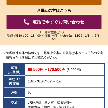
れ
れ
た
た
お電話の方はこちら
画
画
像
像
電話で今すぐお問い合わせ
を
を
ご
ご
覧
覧
UR神戸営業センター
営業時間 10：00～18：00 休業日 水曜、年末年始（12/29～1/3）、5/3～
い
い
5/5
た
た
だ
だ
け
け
※管理物件全体の情報です。募集中空家の家賃等は本ページ下部の空室
ま
ま
情報または店舗にてご確認ください。
す。
す。
家賃
89,500円～170,500円
(5,000円)
(共益費)
間取り/
1DK～3LDK/40㎡～71㎡
床面積
戸数
55
交通
JR神戸線「三ノ宮」駅 徒歩8分
阪神本線「神戸三宮」駅 徒歩9分