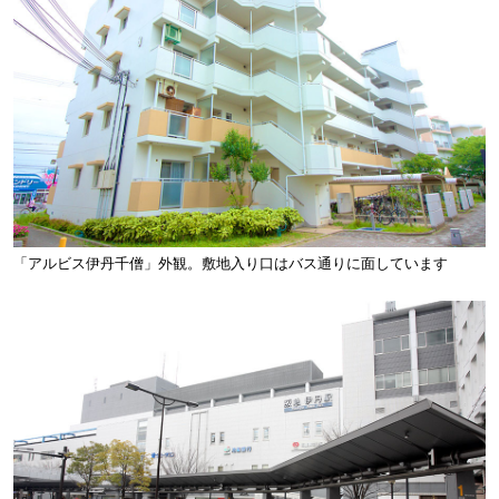
「アルビス伊丹千僧」外観。敷地入り口はバス通りに面しています