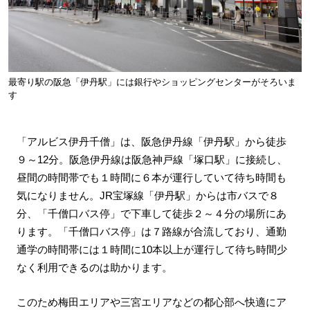
最寄り駅の阪急「伊丹駅」には銀行やショッピングセンターがそろいま
す
「アルビス伊丹千僧」は、阪急伊丹線「伊丹駅」から徒歩
９～12分。阪急伊丹線は阪急神戸線「塚口駅」に接続し、
昼間の時間帯でも１時間に６本が運行していて待ち時間も
気になりません。JR宝塚線「伊丹駅」からは市バスで８
分、「千僧口バス停」で下車して徒歩２～４分の場所にあ
ります。「千僧口バス停」は７路線が合流しており、通勤
通学の時間帯には１時間に10本以上が運行して待ち時間少
なく利用できるのは助かります。
このため梅田エリアや三宮エリアなどの都心部へ快適にア