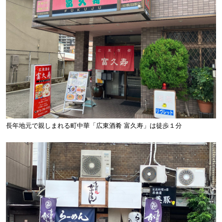
長年地元で親しまれる町中華「広東酒肴 富久寿」は徒歩１分