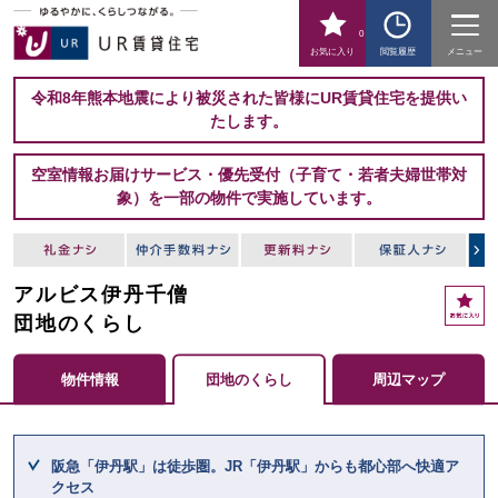
0
お気に入り
閲覧履歴
メニュー
令和8年熊本地震により被災された皆様にUR賃貸住宅を提供い
たします。
空室情報お届けサービス・優先受付（子育て・若者夫婦世帯対
象）を一部の物件で実施しています。
アルビス伊丹千僧
お
気
団地のくらし
に
入
物件情報
団地のくらし
周辺マップ
り
ここからメインコンテンツになります。
阪急「伊丹駅」は徒歩圏。JR「伊丹駅」からも都心部へ快適ア
クセス