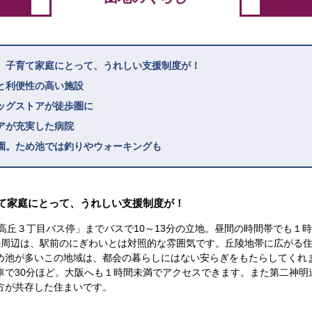
、子育て家庭にとって、うれしい支援制度が！
と利便性の高い施設
ッグストアが徒歩圏に
アが充実した病院
園。ため池では釣りやウォーキングも
て家庭にとって、うれしい支援制度が！
高丘３丁目バス停」までバスで10～13分の立地。昼間の時間帯でも１
の周辺は、駅前のにぎわいとは対照的な雰囲気です。丘陵地帯に広がる
め池が多いこの地域は、都会の暮らしにはない安らぎをもたらしてくれ
車で30分ほど。大阪へも１時間未満でアクセスできます。また第二神明
方が共存した住まいです。