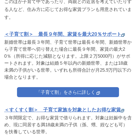
このほか子育て中であったり、両親との近居を考えていたりす
る人など、住み方に応じてお得な家賃プランも用意されていま
す。
＜子育て割＞ 最長９年間、家賃を最大20％サポート
新婚世帯は最長３年間、子育て世帯は最長６年間、新婚世帯か
ら子育て世帯へ切り替えた場合に最長９年間、家賃の最大2
0％（所得に応じた減額となります。上限２万5000円）がサポ
ートされます。対象は結婚５年以内の新婚世帯、または18歳
未満の子供がいる世帯。いずれも所得合計が月25.9万円以下の
場合となります。
「子育て割」をさらに詳しく
＜すくすく割＞ 子育て家族を対象としたお得な家賃
３年間限定で、お得な家賃で借りられます。対象は妊娠中を含
め、現に同居する満18歳未満の子供（孫、甥、姪なども可）
を扶養している世帯。