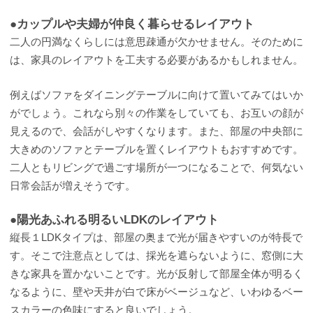
●カップルや夫婦が仲良く暮らせるレイアウト
二人の円満なくらしには意思疎通が欠かせません。そのために
は、家具のレイアウトを工夫する必要があるかもしれません。
例えばソファをダイニングテーブルに向けて置いてみてはいか
がでしょう。これなら別々の作業をしていても、お互いの顔が
見えるので、会話がしやすくなります。また、部屋の中央部に
大きめのソファとテーブルを置くレイアウトもおすすめです。
二人ともリビングで過ごす場所が一つになることで、何気ない
日常会話が増えそうです。
●陽光あふれる明るいLDKのレイアウト
縦長１LDKタイプは、部屋の奥まで光が届きやすいのが特長で
す。そこで注意点としては、採光を遮らないように、窓側に大
きな家具を置かないことです。光が反射して部屋全体が明るく
なるように、壁や天井が白で床がベージュなど、いわゆるベー
スカラーの色味にすると良いでしょう。