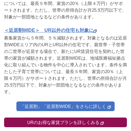
については、最長５年間、家賃の20％（上限４万円）がサポ
ートされます。ただし、世帯の所得合計が月25.9万円以下で、
対象が一部団地となるなどの条件があります。
＜近居割WIDE＞ UR以外の住宅も対象に
募集家賃から５年間、５％減額されます。対象となるのは近居
割WIDEエリア内のURとUR以外の住宅です。親世帯・子世帯
の二世帯が近居する場合で、新たにUR賃貸住宅を契約した世
帯の家賃が減額されます。近居割WIDEは、地域医療福祉拠点
化に取り組んでいる物件を中心に導入されています。条件を満
たした子育て世帯については、最長５年間、家賃の20％（上
限４万円）がサポートされます。ただし、世帯の所得合計が月
25.9万円以下で、対象が一部団地となるなどの条件がありま
す。
「近居割」「近居割WIDE」をさらに詳しく
URのお得な家賃プランを詳しくみる