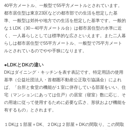
40平方メートル、一般型で55平方メートルとされています。
都市居住型は東京23区などの都市部での生活を想定した基
準、一般型は郊外や地方での生活を想定した基準です。一般的
な１LDK（30～40平方メートル台）は都市居住型の水準に近
く、一人暮らしとしては標準的な広さといえます。また二人暮
らしは都市居住型で55平方メートル、一般型で75平方メート
ルとされているのでやや手狭になります。
●LDKとDKの違い
DKはダイニング・キッチンを表す表記です。特定用語の使用
基準（公益社団法人・首都圏不動産公正取引協議会）によれ
ば、「台所と食堂の機能が１室に併存している部屋をいい、住
宅（マンションにあっては住戸）の居室（寝室）数に応じ、そ
の用途に従って使用するために必要な広さ、形状および機能を
有するもの」とされます。
１DKは１部屋＋DK、２DKは２部屋＋DKの間取り。この間取