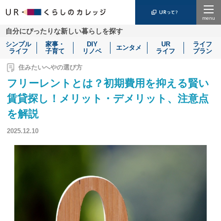
Menu
自分にぴったりな新しい暮らしを探す
シンプル
家事・
DIY
UR
ライフ
エンタメ
ライフ
子育て
リノベ
ライフ
プラン
住みたいへやの選び方
フリーレントとは？初期費用を抑える賢い
賃貸探し！メリット・デメリット、注意点
を解説
2025.12.10