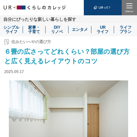
Menu
自分にぴったりな新しい暮らしを探す
シンプル
家事・
DIY
UR
ライフ
エンタメ
ライフ
子育て
リノベ
ライフ
プラン
住みたいへやの選び方
６畳の広さってどれくらい？部屋の選び方
と広く見えるレイアウトのコツ
2025.09.17