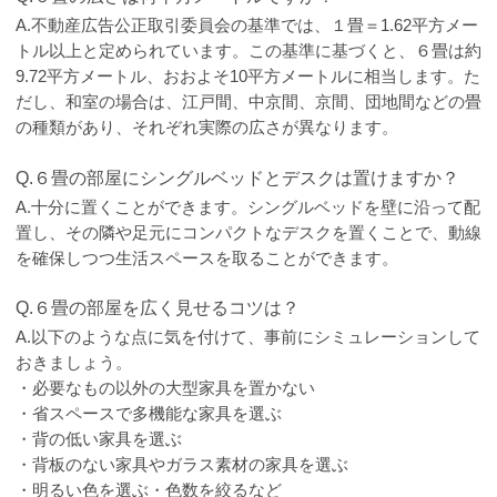
A.不動産広告公正取引委員会の基準では、１畳＝1.62平方メー
トル以上と定められています。この基準に基づくと、６畳は約
9.72平方メートル、おおよそ10平方メートルに相当します。た
だし、和室の場合は、江戸間、中京間、京間、団地間などの畳
の種類があり、それぞれ実際の広さが異なります。
Q.６畳の部屋にシングルベッドとデスクは置けますか？
A.十分に置くことができます。シングルベッドを壁に沿って配
置し、その隣や足元にコンパクトなデスクを置くことで、動線
を確保しつつ生活スペースを取ることができます。
Q.６畳の部屋を広く見せるコツは？
A.以下のような点に気を付けて、事前にシミュレーションして
おきましょう。
・必要なもの以外の大型家具を置かない
・省スペースで多機能な家具を選ぶ
・背の低い家具を選ぶ
・背板のない家具やガラス素材の家具を選ぶ
・明るい色を選ぶ・色数を絞るなど