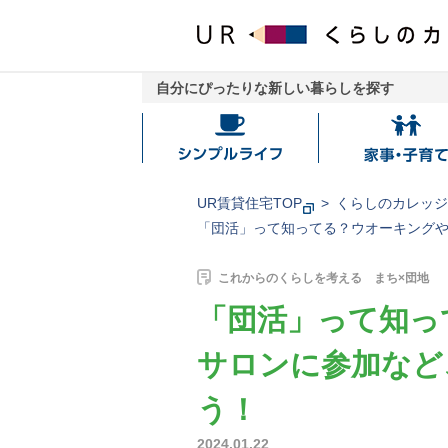
自分にぴったりな新しい暮らしを探す
シ
家
ン
事・
プ
子
UR賃貸住宅TOP
くらしのカレッ
ル
育
「団活」って知ってる？ウオーキング
ラ
て
イ
これからのくらしを考える まち×団地
フ
「団活」って知っ
サロンに参加など
う！
2024.01.22