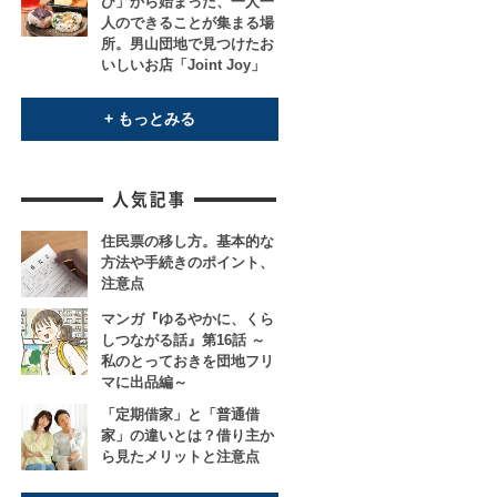
び」から始まった、一人一
人のできることが集まる場
所。男山団地で見つけたお
いしいお店「Joint Joy」
+ もっとみる
住民票の移し方。基本的な
方法や手続きのポイント、
注意点
マンガ『ゆるやかに、くら
しつながる話』第16話 ～
私のとっておきを団地フリ
マに出品編～
「定期借家」と「普通借
家」の違いとは？借り主か
ら見たメリットと注意点