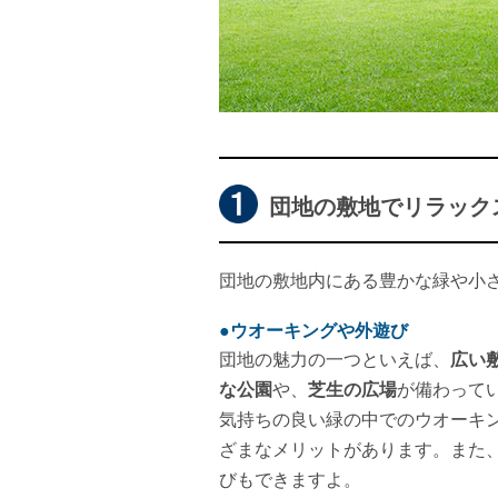
団地の敷地でリラック
団地の敷地内にある豊かな緑や小
●ウオーキングや外遊び
団地の魅力の一つといえば、
広い
な公園
や、
芝生の広場
が備わって
気持ちの良い緑の中でのウオーキ
ざまなメリットがあります。また
びもできますよ。