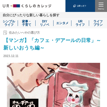
Menu
自分にぴったりな新しい暮らしを探す
シンプル
家事・
DIY
UR
ライフ
エンタメ
ライフ
子育て
リノベ
ライフ
プラン
住みたいへやの選び方
【マンガ】「カフェ・デアールの日常」～
新しいおうち編～
2023.12.11