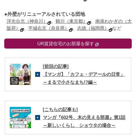
●外壁がリニューアルされている団地
洋光台北（神奈川）
、
鶴川（東京都）
、
南港わかぎの（大
阪府）
、
平城右京（奈良県）
、
志徳（福岡県）
など
UR賃貸住宅のお部屋を探す
[前回の記事]
【マンガ】「カフェ・デアールの日常」
～まるで小さなまち!?編～
[こちらの記事も]
マンガ『602号、木の見える部屋』第1話
～新しいくらし ショウタの場合～