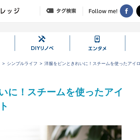
DIY
エ
リ
ン
ノ
タ
ジ
シンプルライフ
洋服をピンときれいに！スチームを使ったアイ
ベ
メ
いに！スチームを使ったアイ
ト