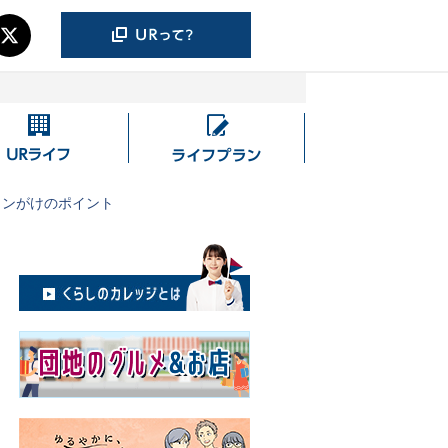
UR
ラ
ラ
イ
イ
フ
ロンがけのポイント
フ
プ
ラ
ン