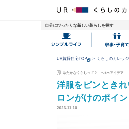
自分にぴったりな新しい暮らしを探す
シ
家
ン
事・
プ
子
UR賃貸住宅TOP
くらしのカレッ
ル
育
ラ
て
ゆたかなくらしって？ へや×アイデア
イ
洋服をピンときれ
フ
ロンがけのポイン
2023.11.10