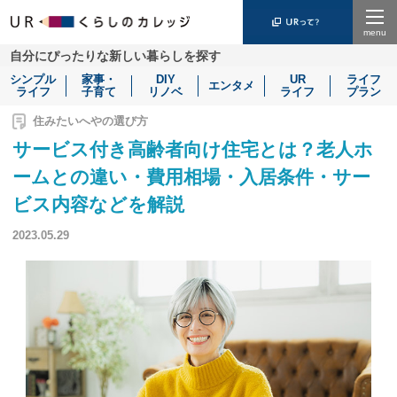
Menu
自分にぴったりな新しい暮らしを探す
シンプル
家事・
DIY
UR
ライフ
エンタメ
ライフ
子育て
リノベ
ライフ
プラン
住みたいへやの選び方
サービス付き高齢者向け住宅とは？老人ホ
ームとの違い・費用相場・入居条件・サー
ビス内容などを解説
2023.05.29