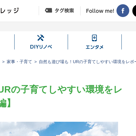
DIY
エ
リ
ン
ノ
タ
ジ
家事・子育て
自然も遊び場も！URの子育てしやすい環境をレポ
ベ
メ
URの子育てしやすい環境をレ
編】