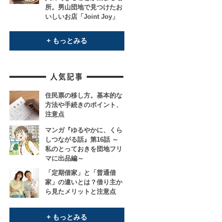
所。男山団地で見つけたお
いしいお店「Joint Joy」
+ もっとみる
住民票の移し方。基本的な
方法や手続きのポイント、
注意点
マンガ『ゆるやかに、くら
しつながる話』第16話 ～
私のとっておきを団地フリ
マに出品編～
「定期借家」と「普通借
家」の違いとは？借り主か
ら見たメリットと注意点
+ もっとみる