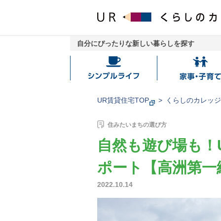
自分にぴったりな新しい暮らしを探す
シ
家
ン
事・
プ
子
UR賃貸住宅TOP
くらしのカレッ
ル
育
ラ
て
住みたいまちの選び方
イ
自然も遊び場も！
フ
ポート【高洲第一
2022.10.14