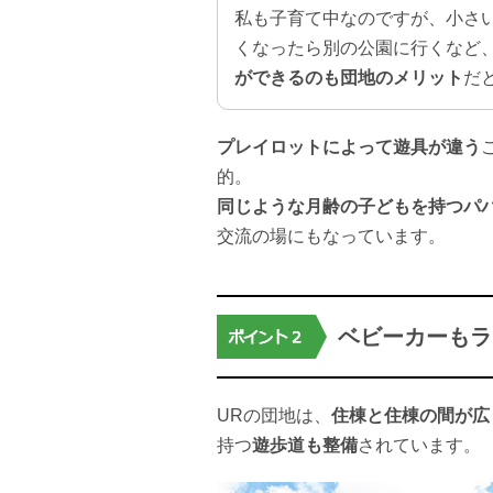
私も子育て中なのですが、小さ
くなったら別の公園に行くなど
ができるのも団地のメリット
だ
プレイロットによって遊具が違う
的。
同じような月齢の子どもを持つパ
交流の場にもなっています。
ベビーカーもラ
URの団地は、
住棟と住棟の間が広
持つ
遊歩道も整備
されています。