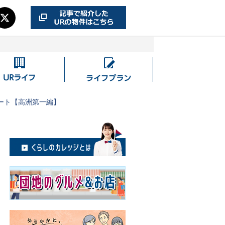
UR
ラ
ラ
イ
イ
フ
ート【高洲第一編】
フ
プ
ラ
ン