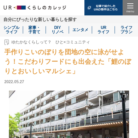
Menu
自分にぴったりな新しい暮らしを探す
シンプル
家事・
DIY
UR
ライフ
エンタメ
ライフ
子育て
リノベ
ライフ
プラン
ゆたかなくらしって？ ひと×コミュニティ
手作りこいのぼりを団地の空に泳がせよ
う！こだわりフードにも出会えた「鯉のぼ
りとおいしいマルシェ」
2022.05.27