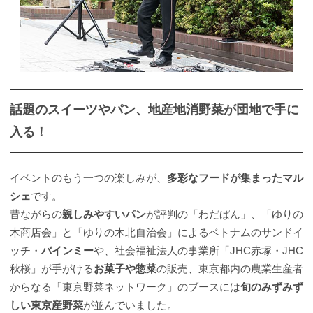
話題のスイーツやパン、地産地消野菜が団地で手に
入る！
イベントのもう一つの楽しみが、
多彩なフードが集まったマル
シェ
です。
昔ながらの
親しみやすいパン
が評判の「わだぱん」、「ゆりの
木商店会」と「ゆりの木北自治会」によるベトナムのサンドイ
ッチ・
バインミー
や、社会福祉法人の事業所「JHC赤塚・JHC
秋桜」が手がける
お菓子や惣菜
の販売、東京都内の農業生産者
からなる「東京野菜ネットワーク」のブースには
旬のみずみず
しい東京産野菜
が並んでいました。