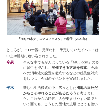
「ゆりの木クリスマスフェスタ」の様子（2021年）
ところが、コロナ禍に見舞われ、予定していたイベントは
中止や延期に追い込まれました。
今泉
そんな中でもがんばっている「MUJIcom」の姿
に背中を押され、
開催できる方法を模索
。会場
への消毒液の設置を徹底するなどの感染症対策
をしつつ、今回のイベントを実施しました。
平木
新しい生活様式の中、広々とした
団地の屋外だ
からこそやれることがあるだろう
と考えまし
た。これからの時代、人が集まりやすい環境と
いう面でも、こうした団地の広場はとても使い