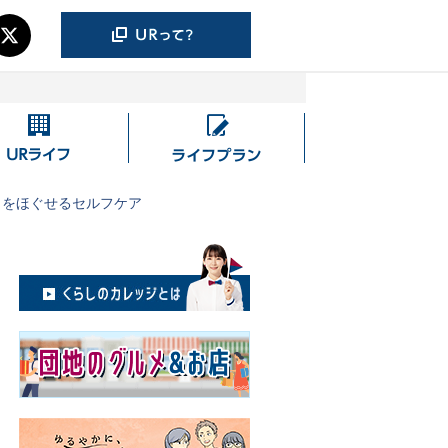
UR
ラ
ラ
イ
イ
フ
りをほぐせるセルフケア
フ
プ
ラ
ン