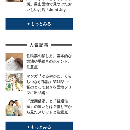
所。男山団地で見つけたお
いしいお店「Joint Joy」
+ もっとみる
住民票の移し方。基本的な
方法や手続きのポイント、
注意点
マンガ『ゆるやかに、くら
しつながる話』第16話 ～
私のとっておきを団地フリ
マに出品編～
「定期借家」と「普通借
家」の違いとは？借り主か
ら見たメリットと注意点
+ もっとみる