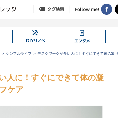
DIY
エ
リ
ン
ノ
タ
ジ
シンプルライフ
デスクワークが多い人に！すぐにできて体の凝
ベ
メ
い人に！すぐにできて体の凝
フケア