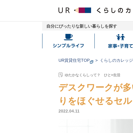
自分にぴったりな新しい暮らしを探す
シ
家
ン
事・
プ
子
UR賃貸住宅TOP
くらしのカレッ
ル
育
ラ
て
ゆたかなくらしって？ ひと×生活
イ
デスクワークが多
フ
りをほぐせるセル
2022.04.11