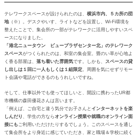
テレワークスペースが設けられたのは、
横浜市内、５カ所の団
地
（※）。デスクやいす、ライトなどを設置し、Wi-Fi環境を
整えたことで、集会所の一部がテレワークに活用しやすいスペ
ースになりました。
「港北ニュータウン ビュープラザセンター北」のテレワーク
スペース
がつくられたのは、和室の集会室。畳のい草が心地よ
く香る部屋は、
落ち着いた雰囲気
です。しかも、
スペースの貸
し出しは１回に一人もしくは１組限定
。周囲を気にせずリモー
ト会議や電話ができるのもうれしいですね。
そして、仕事以外でも使ってほしいと、開設に携わったUR都
市機構の森田優花さんは言います。
「例えば、ご自宅と違う気分でお子さんと
インターネットを楽
しんだり
、学生の方なら
オンライン授業や就職のオンライン面
接にも
ご利用いただけたりするでしょう。このスペースを通し
て集会所をより身近に感じていただき、家と職場＆学校に続く