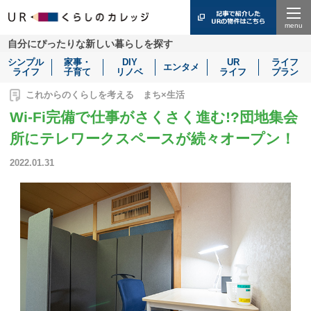
Menu
自分にぴったりな新しい暮らしを探す
シンプル
家事・
DIY
UR
ライフ
エンタメ
ライフ
子育て
リノベ
ライフ
プラン
これからのくらしを考える まち×生活
Wi-Fi完備で仕事がさくさく進む!?団地集会
所にテレワークスペースが続々オープン！
2022.01.31