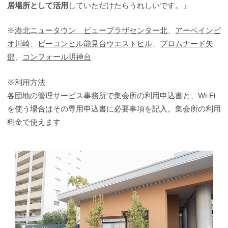
居場所として活用
していただけたらうれしいです。」
※
港北ニュータウン ビュープラザセンター北
、
アーベインビ
オ川崎
、
ビーコンヒル能見台ウエストヒル
、
プロムナード矢
部
、
コンフォール明神台
※利用方法
各団地の管理サービス事務所で集会所の利用申込書と、Wi-Fi
を使う場合はその専用申込書に必要事項を記入。集会所の利用
料金で使えます