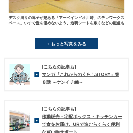
デスク周りの障子が趣ある「アーベインビオ川崎」のテレワークス
ペース。いすで畳を傷めないよう、透明シートを敷くなどの配慮も
+ もっと写真をみる
[こちらの記事も]
マンガ『これからのくらしSTORY』第
８話 ～ケンイチ編～
[こちらの記事も]
移動販売・宅配ボックス・キッチンカー
で食をお届け。URで進むらくらく便利
な買い物サポート