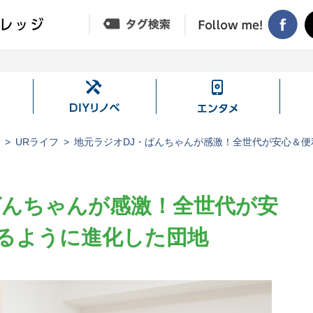
DIY
エ
リ
ン
ノ
タ
ジ
URライフ
地元ラジオDJ・ばんちゃんが感激！全世代が安心＆
ベ
メ
ばんちゃんが感激！全世代が安
るように進化した団地