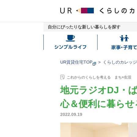
自分にぴったりな新しい暮らしを探す
シ
家
ン
事・
プ
子
UR賃貸住宅TOP
くらしのカレッ
ル
育
ラ
て
これからのくらしを考える まち×生活
イ
地元ラジオDJ・
フ
心＆便利に暮らせ
2022.09.19