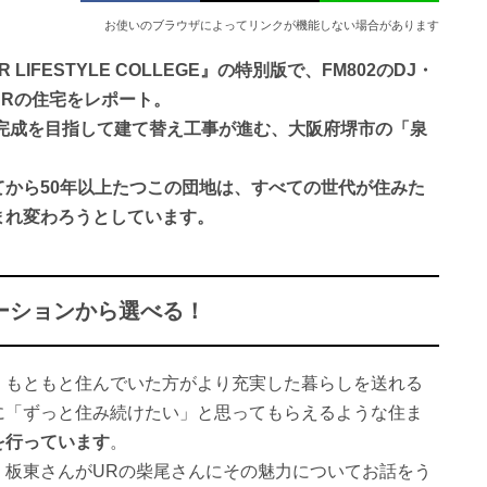
お使いのブラウザによってリンクが機能しない場合があります
IFESTYLE COLLEGE』の特別版で、FM802のDJ・
URの住宅をレポート。
の完成を目指して建て替え工事が進む、大阪府堺市の「泉
てから50年以上たつこの団地は、すべての世代が住みた
まれ変わろうとしています。
ーションから選べる！
、もともと住んでいた方がより充実した暮らしを送れる
に「ずっと住み続けたい」と思ってもらえるような住ま
を行っています
。
、板東さんがURの柴尾さんにその魅力についてお話をう