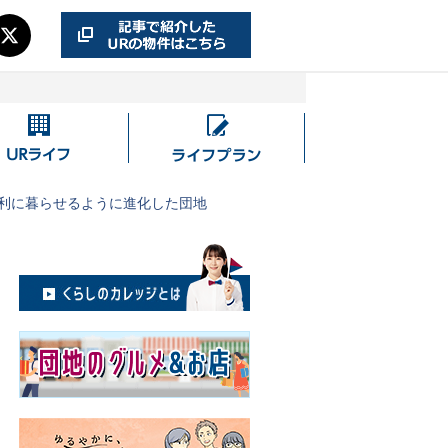
UR
ラ
ラ
イ
イ
フ
便利に暮らせるように進化した団地
フ
プ
ラ
ン