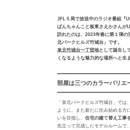
JFL５局で放送中のラジオ番組『UR L
ばんちゃんこと板東さえかさんが
訪れたのは、2023年春に第１弾
北パークヒルズ竹城台」です。
泉北竹城台一丁団地
として誕生し
くなるような魅力的な場所へと生
部屋は三つのカラーバリエ
「泉北パークヒルズ竹城台」では
ように、また新たに住み始める方
いを目指し、
住宅の建て替え工事
先立って完成したモデルルームで