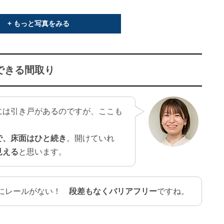
+ もっと写真をみる
できる間取り
には引き戸があるのですが、ここも
で、床面はひと続き
。開けていれ
見える
と思います。
下にレールがない！
段差もなくバリアフリー
ですね。