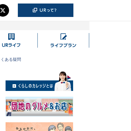
UR
ラ
ラ
イ
イ
フ
よくある疑問
フ
プ
ラ
ン