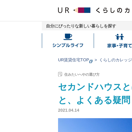
自分にぴったりな新しい暮らしを探す
シ
家
ン
事・
プ
子
UR賃貸住宅TOP
くらしのカレッ
ル
育
ラ
て
住みたいへやの選び方
イ
セカンドハウスと
フ
と、よくある疑問
2021.04.14