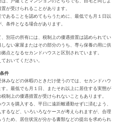
合は、戸建てとマンションのどちらでも、自宅と同じよ
措置が受けられることがあります。
産であることを認めてもらうために、最低でも月１日以
が、条件となる場合があります。
て、別荘の所有には、税制上の優遇措置は認められてい
供しない家屋またはその部分のうち、専ら保養の用に供
の拠点となるセカンドハウスと区別されています。
えておいてください。
条件
夏休みなどの休暇のときだけ使うのでは、セカンドハウ
ます。最低でも月１日、またそれ以上に居住する実態が
の税制上の優遇措置が受けられないこともあります。
ハウスを購入する、平日に遠距離通勤せずに済むよう、
入するなど、いろいろなケースが考えられますが、合理
らうため、居住状況が分かる書類などの提出を求められ