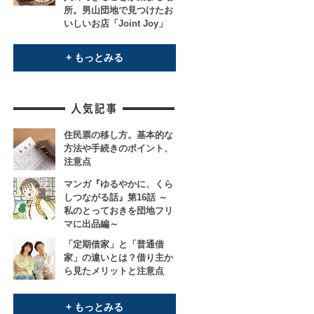
所。男山団地で見つけたお
いしいお店「Joint Joy」
+ もっとみる
住民票の移し方。基本的な
方法や手続きのポイント、
注意点
マンガ『ゆるやかに、くら
しつながる話』第16話 ～
私のとっておきを団地フリ
マに出品編～
「定期借家」と「普通借
家」の違いとは？借り主か
ら見たメリットと注意点
+ もっとみる